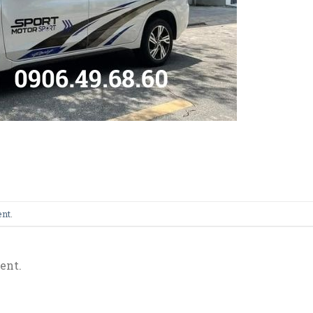
ent
.
ent.