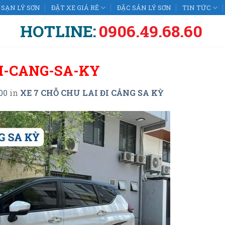
SẠN LÝ SƠN
ĐẶT XE GIÁ RẺ
ĐẶC SẢN LÝ SƠN
TIN TỨC
HOTLINE:
0906.49.68.60
I-CANG-SA-KY
00
in
XE 7 CHỖ CHU LAI ĐI CẢNG SA KỲ