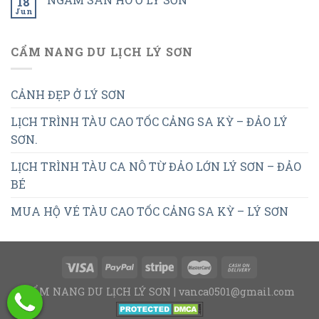
18
Jun
CẨM NANG DU LỊCH LÝ SƠN
CẢNH ĐẸP Ở LÝ SƠN
LỊCH TRÌNH TÀU CAO TỐC CẢNG SA KỲ – ĐẢO LÝ
SƠN.
LỊCH TRÌNH TÀU CA NÔ TỪ ĐẢO LỚN LÝ SƠN – ĐẢO
BÉ
MUA HỘ VÉ TÀU CAO TỐC CẢNG SA KỲ – LÝ SƠN
CẨM NANG DU LỊCH LÝ SƠN | vanca0501@gmail.com