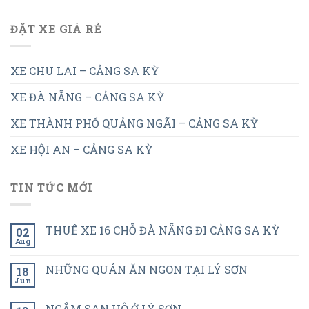
ĐẶT XE GIÁ RẺ
XE CHU LAI – CẢNG SA KỲ
XE ĐÀ NẴNG – CẢNG SA KỲ
XE THÀNH PHỐ QUẢNG NGÃI – CẢNG SA KỲ
XE HỘI AN – CẢNG SA KỲ
TIN TỨC MỚI
THUÊ XE 16 CHỖ ĐÀ NẴNG ĐI CẢNG SA KỲ
02
Aug
NHỮNG QUÁN ĂN NGON TẠI LÝ SƠN
18
Jun
NGẮM SAN HÔ Ở LÝ SƠN