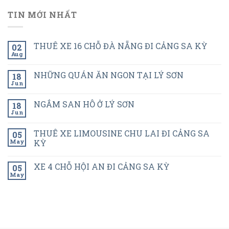
TIN MỚI NHẤT
THUÊ XE 16 CHỖ ĐÀ NẴNG ĐI CẢNG SA KỲ
02
Aug
NHỮNG QUÁN ĂN NGON TẠI LÝ SƠN
18
Jun
NGẮM SAN HÔ Ở LÝ SƠN
18
Jun
THUÊ XE LIMOUSINE CHU LAI ĐI CẢNG SA
05
May
KỲ
XE 4 CHỖ HỘI AN ĐI CẢNG SA KỲ
05
May