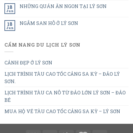
NHỮNG QUÁN ĂN NGON TẠI LÝ SƠN
18
Jun
NGẮM SAN HÔ Ở LÝ SƠN
18
Jun
CẨM NANG DU LỊCH LÝ SƠN
CẢNH ĐẸP Ở LÝ SƠN
LỊCH TRÌNH TÀU CAO TỐC CẢNG SA KỲ – ĐẢO LÝ
SƠN.
LỊCH TRÌNH TÀU CA NÔ TỪ ĐẢO LỚN LÝ SƠN – ĐẢO
BÉ
MUA HỘ VÉ TÀU CAO TỐC CẢNG SA KỲ – LÝ SƠN