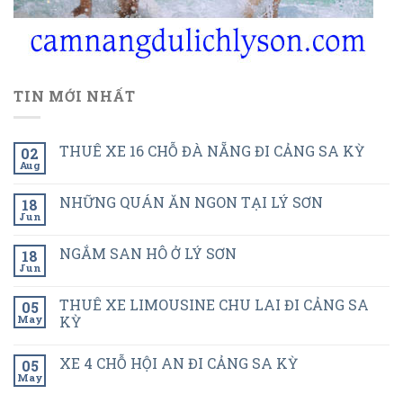
TIN MỚI NHẤT
THUÊ XE 16 CHỖ ĐÀ NẴNG ĐI CẢNG SA KỲ
02
Aug
NHỮNG QUÁN ĂN NGON TẠI LÝ SƠN
18
Jun
NGẮM SAN HÔ Ở LÝ SƠN
18
Jun
THUÊ XE LIMOUSINE CHU LAI ĐI CẢNG SA
05
May
KỲ
XE 4 CHỖ HỘI AN ĐI CẢNG SA KỲ
05
May