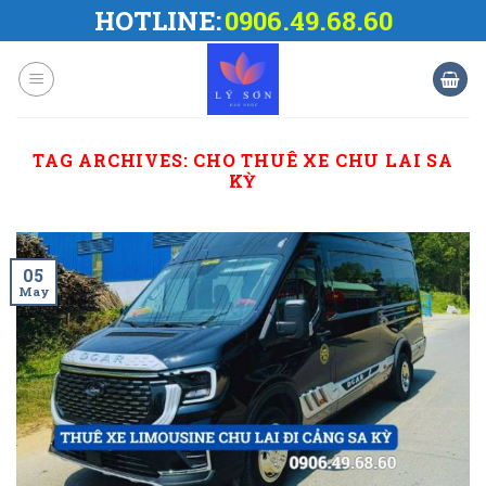
Skip
HOTLINE:
0906.49.68.60
to
content
TAG ARCHIVES:
CHO THUÊ XE CHU LAI SA
KỲ
05
May