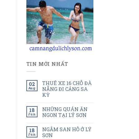
TIN MỚI NHẤT
THUÊ XE 16 CHỖ ĐÀ
02
Aug
NẴNG ĐI CẢNG SA
KỲ
NHỮNG QUÁN ĂN
18
Jun
NGON TẠI LÝ SƠN
NGẮM SAN HÔ Ở LÝ
18
Jun
SƠN