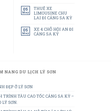
THUÊ XE
05
May
LIMOUSINE CHU
LAI ĐI CẢNG SA KỲ
XE 4 CHỖ HỘI AN ĐI
05
May
CẢNG SA KỲ
M NANG DU LỊCH LÝ SƠN
H ĐẸP Ở LÝ SƠN
H TRÌNH TÀU CAO TỐC CẢNG SA KỲ –
 LÝ SƠN.