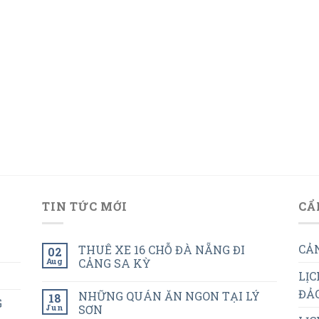
TIN TỨC MỚI
CẨ
CẢN
THUÊ XE 16 CHỖ ĐÀ NẴNG ĐI
02
Aug
CẢNG SA KỲ
LỊC
ĐẢO
NHỮNG QUÁN ĂN NGON TẠI LÝ
18
G
Jun
SƠN