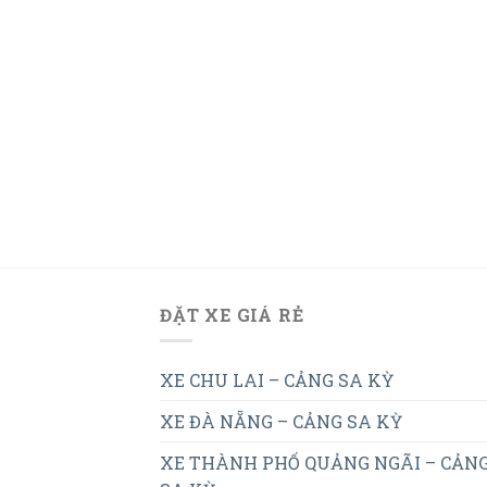
ĐẶT XE GIÁ RẺ
XE CHU LAI – CẢNG SA KỲ
XE ĐÀ NẴNG – CẢNG SA KỲ
XE THÀNH PHỐ QUẢNG NGÃI – CẢN