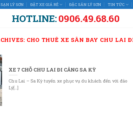
SẠN LÝ SƠN
ĐẶT XE GIÁ RẺ
ĐẶC SẢN LÝ SƠN
TIN TỨC
HOTLINE:
0906.49.68.60
RCHIVES:
CHO THUÊ XE SÂN BAY CHU LAI Đ
XE 7 CHỖ CHU LAI ĐI CẢNG SA KỲ
Chu Lai – Sa Kỳ tuyến xe phục vụ du khách đến với đảo
Lý[...]