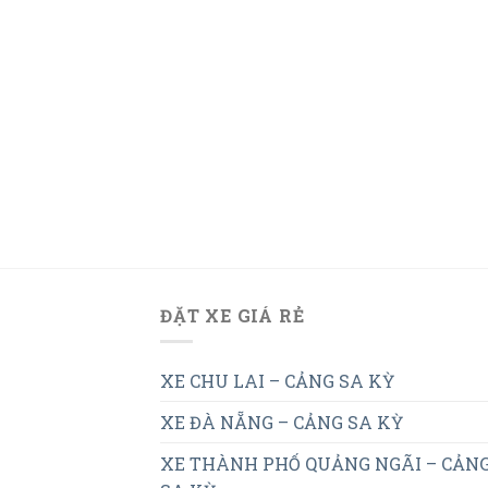
ĐẶT XE GIÁ RẺ
XE CHU LAI – CẢNG SA KỲ
XE ĐÀ NẴNG – CẢNG SA KỲ
XE THÀNH PHỐ QUẢNG NGÃI – CẢN