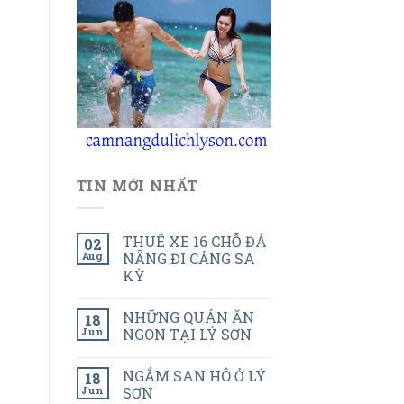
TIN MỚI NHẤT
THUÊ XE 16 CHỖ ĐÀ
02
Aug
NẴNG ĐI CẢNG SA
KỲ
NHỮNG QUÁN ĂN
18
Jun
NGON TẠI LÝ SƠN
NGẮM SAN HÔ Ở LÝ
18
Jun
SƠN