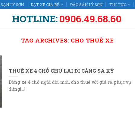
SẠN LÝ SƠN
ĐẶT XE GIÁ RẺ
ĐẶC SẢN LÝ SƠN
TIN TỨC
HOTLINE:
0906.49.68.60
TAG ARCHIVES:
CHO THUÊ XE
THUÊ XE 4 CHỖ CHU LAI ĐI CẢNG SA KỲ
Dòng xe 4 chỗ ngồi đời mới, cho thuê với giá rẻ, phục vụ
đúng[...]