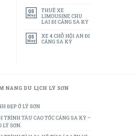
THUÊ XE
05
May
LIMOUSINE CHU
LAI ĐI CẢNG SA KỲ
XE 4 CHỖ HỘI AN ĐI
05
May
CẢNG SA KỲ
M NANG DU LỊCH LÝ SƠN
H ĐẸP Ở LÝ SƠN
H TRÌNH TÀU CAO TỐC CẢNG SA KỲ –
 LÝ SƠN.