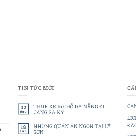
TIN TỨC MỚI
CẨ
CẢN
THUÊ XE 16 CHỖ ĐÀ NẴNG ĐI
02
Aug
CẢNG SA KỲ
LỊC
ĐẢO
NHỮNG QUÁN ĂN NGON TẠI LÝ
18
G
Jun
SƠN