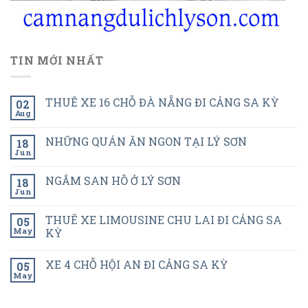
TIN MỚI NHẤT
THUÊ XE 16 CHỖ ĐÀ NẴNG ĐI CẢNG SA KỲ
02
Aug
NHỮNG QUÁN ĂN NGON TẠI LÝ SƠN
18
Jun
NGẮM SAN HÔ Ở LÝ SƠN
18
Jun
THUÊ XE LIMOUSINE CHU LAI ĐI CẢNG SA
05
May
KỲ
XE 4 CHỖ HỘI AN ĐI CẢNG SA KỲ
05
May