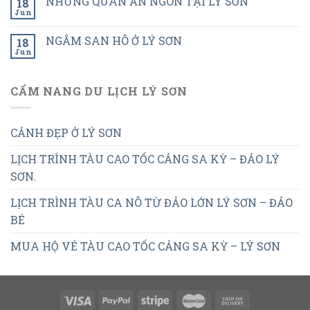
NHỮNG QUÁN ĂN NGON TẠI LÝ SƠN
18
Jun
NGẮM SAN HÔ Ở LÝ SƠN
18
Jun
CẨM NANG DU LỊCH LÝ SƠN
CẢNH ĐẸP Ở LÝ SƠN
LỊCH TRÌNH TÀU CAO TỐC CẢNG SA KỲ – ĐẢO LÝ
SƠN.
LỊCH TRÌNH TÀU CA NÔ TỪ ĐẢO LỚN LÝ SƠN – ĐẢO
BÉ
MUA HỘ VÉ TÀU CAO TỐC CẢNG SA KỲ – LÝ SƠN