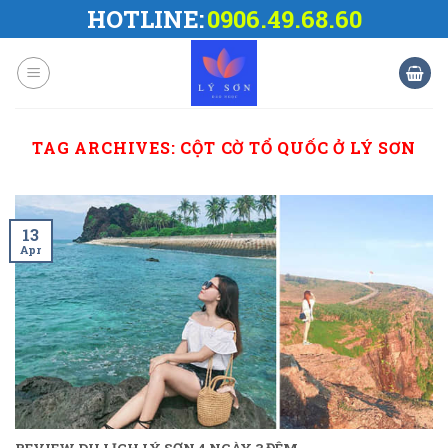
Skip
HOTLINE:
0906.49.68.60
to
content
TAG ARCHIVES:
CỘT CỜ TỔ QUỐC Ở LÝ SƠN
13
Apr
REVIEW DU LỊCH LÝ SƠN 4 NGÀY 3 ĐÊM