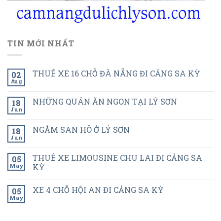
TIN MỚI NHẤT
THUÊ XE 16 CHỖ ĐÀ NẴNG ĐI CẢNG SA KỲ
02
Aug
NHỮNG QUÁN ĂN NGON TẠI LÝ SƠN
18
Jun
NGẮM SAN HÔ Ở LÝ SƠN
18
Jun
THUÊ XE LIMOUSINE CHU LAI ĐI CẢNG SA
05
May
KỲ
XE 4 CHỖ HỘI AN ĐI CẢNG SA KỲ
05
May