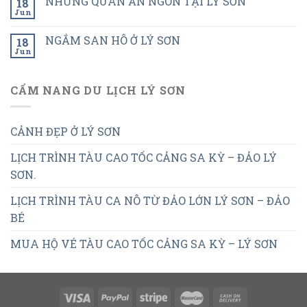
NHỮNG QUÁN ĂN NGON TẠI LÝ SƠN
18
Jun
NGẮM SAN HÔ Ở LÝ SƠN
18
Jun
CẨM NANG DU LỊCH LÝ SƠN
CẢNH ĐẸP Ở LÝ SƠN
LỊCH TRÌNH TÀU CAO TỐC CẢNG SA KỲ – ĐẢO LÝ
SƠN.
LỊCH TRÌNH TÀU CA NÔ TỪ ĐẢO LỚN LÝ SƠN – ĐẢO
BÉ
MUA HỘ VÉ TÀU CAO TỐC CẢNG SA KỲ – LÝ SƠN