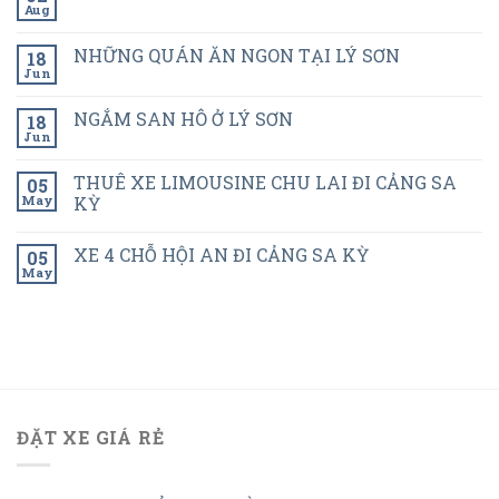
Aug
NHỮNG QUÁN ĂN NGON TẠI LÝ SƠN
18
Jun
NGẮM SAN HÔ Ở LÝ SƠN
18
Jun
THUÊ XE LIMOUSINE CHU LAI ĐI CẢNG SA
05
May
KỲ
XE 4 CHỖ HỘI AN ĐI CẢNG SA KỲ
05
May
ĐẶT XE GIÁ RẺ