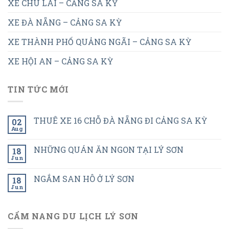
XE CHU LAI – CẢNG SA KỲ
XE ĐÀ NẴNG – CẢNG SA KỲ
XE THÀNH PHỐ QUẢNG NGÃI – CẢNG SA KỲ
XE HỘI AN – CẢNG SA KỲ
TIN TỨC MỚI
THUÊ XE 16 CHỖ ĐÀ NẴNG ĐI CẢNG SA KỲ
02
Aug
NHỮNG QUÁN ĂN NGON TẠI LÝ SƠN
18
Jun
NGẮM SAN HÔ Ở LÝ SƠN
18
Jun
CẨM NANG DU LỊCH LÝ SƠN