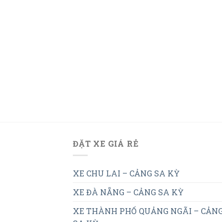
ĐẶT XE GIÁ RẺ
XE CHU LAI – CẢNG SA KỲ
XE ĐÀ NẴNG – CẢNG SA KỲ
XE THÀNH PHỐ QUẢNG NGÃI – CẢN