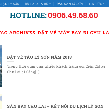
SẠN LÝ SƠN
ĐẶT XE GIÁ RẺ
ĐẶC SẢN LÝ SƠN
TIN TỨC
HOTLINE:
0906.49.68.60
TAG ARCHIVES:
ĐẶT VÉ MÁY BAY ĐI CHU LA
ĐẶT VÉ TÀU LÝ SƠN NĂM 2018
Trong thời gian qua, nhiều khách hàng gọi điện đặt xe
Chu Lai đi Cảng[...]
SÂN BAY CHU LAI – KẾT NỐI DU LỊCH LÝ SƠN