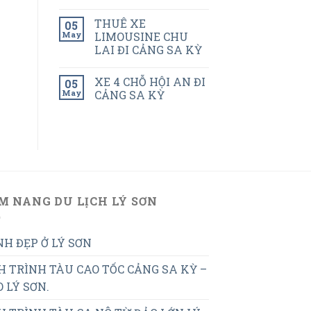
THUÊ XE
05
May
LIMOUSINE CHU
LAI ĐI CẢNG SA KỲ
XE 4 CHỖ HỘI AN ĐI
05
May
CẢNG SA KỲ
M NANG DU LỊCH LÝ SƠN
H ĐẸP Ở LÝ SƠN
H TRÌNH TÀU CAO TỐC CẢNG SA KỲ –
 LÝ SƠN.