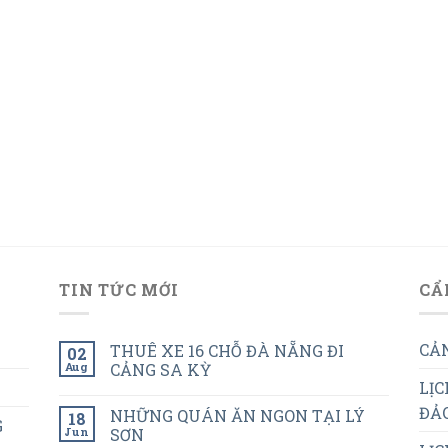
TIN TỨC MỚI
CẨ
CẢN
THUÊ XE 16 CHỖ ĐÀ NẴNG ĐI
02
Aug
CẢNG SA KỲ
LỊC
ĐẢO
NHỮNG QUÁN ĂN NGON TẠI LÝ
18
G
Jun
SƠN