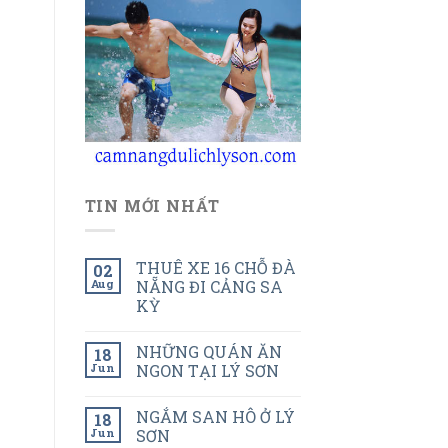
TIN MỚI NHẤT
THUÊ XE 16 CHỖ ĐÀ
02
Aug
NẴNG ĐI CẢNG SA
KỲ
NHỮNG QUÁN ĂN
18
Jun
NGON TẠI LÝ SƠN
NGẮM SAN HÔ Ở LÝ
18
Jun
SƠN