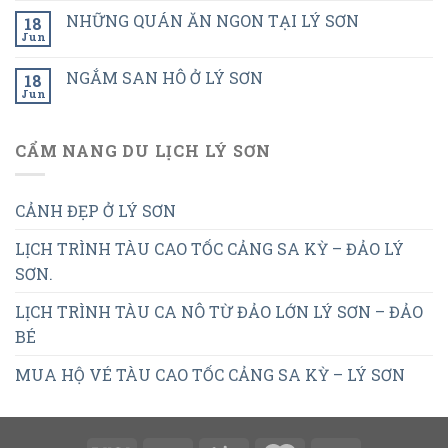
NHỮNG QUÁN ĂN NGON TẠI LÝ SƠN
18
Jun
NGẮM SAN HÔ Ở LÝ SƠN
18
Jun
CẨM NANG DU LỊCH LÝ SƠN
CẢNH ĐẸP Ở LÝ SƠN
LỊCH TRÌNH TÀU CAO TỐC CẢNG SA KỲ – ĐẢO LÝ
SƠN.
LỊCH TRÌNH TÀU CA NÔ TỪ ĐẢO LỚN LÝ SƠN – ĐẢO
BÉ
MUA HỘ VÉ TÀU CAO TỐC CẢNG SA KỲ – LÝ SƠN