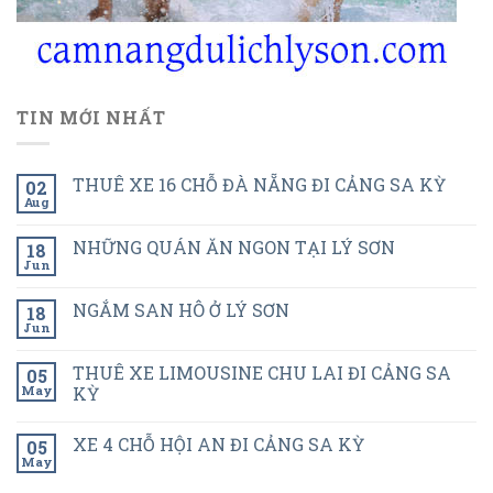
TIN MỚI NHẤT
THUÊ XE 16 CHỖ ĐÀ NẴNG ĐI CẢNG SA KỲ
02
Aug
NHỮNG QUÁN ĂN NGON TẠI LÝ SƠN
18
Jun
NGẮM SAN HÔ Ở LÝ SƠN
18
Jun
THUÊ XE LIMOUSINE CHU LAI ĐI CẢNG SA
05
May
KỲ
XE 4 CHỖ HỘI AN ĐI CẢNG SA KỲ
05
May