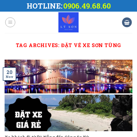
Skip
HOTLINE:
0906.49.68.60
to
content
TAG ARCHIVES:
ĐẶT VÉ XE SƠN TÙNG
20
Nov
Xe khách đi từ Đà Nẵng đến Cảng Sa Kỳ