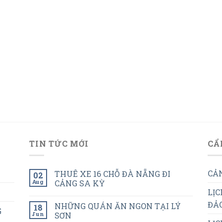
TIN TỨC MỚI
CẨ
CẢN
THUÊ XE 16 CHỖ ĐÀ NẴNG ĐI
02
Aug
CẢNG SA KỲ
LỊC
ĐẢO
NHỮNG QUÁN ĂN NGON TẠI LÝ
18
G
Jun
SƠN