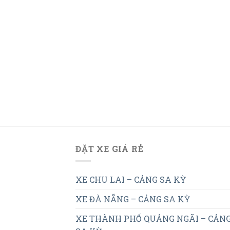
ĐẶT XE GIÁ RẺ
XE CHU LAI – CẢNG SA KỲ
XE ĐÀ NẴNG – CẢNG SA KỲ
XE THÀNH PHỐ QUẢNG NGÃI – CẢN