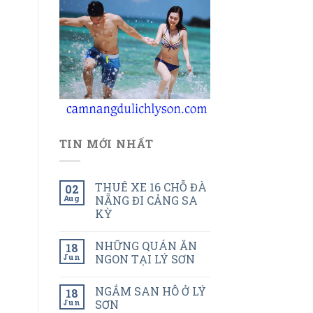
TIN MỚI NHẤT
THUÊ XE 16 CHỖ ĐÀ
02
Aug
NẴNG ĐI CẢNG SA
KỲ
NHỮNG QUÁN ĂN
18
Jun
NGON TẠI LÝ SƠN
NGẮM SAN HÔ Ở LÝ
18
Jun
SƠN