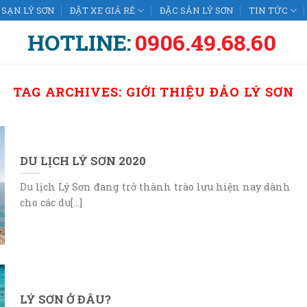
SẠN LÝ SƠN
ĐẶT XE GIÁ RẺ
ĐẶC SẢN LÝ SƠN
TIN TỨC
HOTLINE:
0906.49.68.60
TAG ARCHIVES:
GIỚI THIỆU ĐẢO LÝ SƠN
DU LỊCH LÝ SƠN 2020
Du lịch Lý Sơn đang trở thành trào lưu hiện nay dành
cho các du[...]
LÝ SƠN Ở ĐÂU?