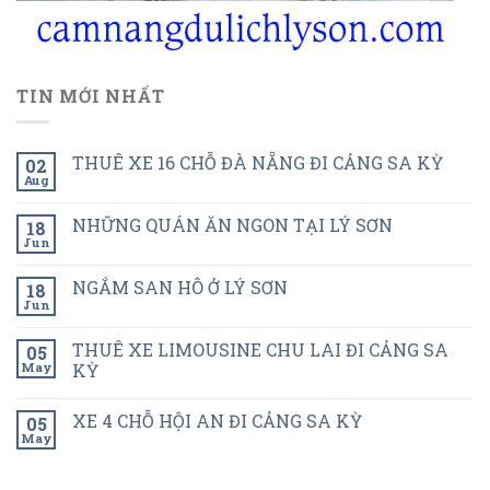
TIN MỚI NHẤT
THUÊ XE 16 CHỖ ĐÀ NẴNG ĐI CẢNG SA KỲ
02
Aug
NHỮNG QUÁN ĂN NGON TẠI LÝ SƠN
18
Jun
NGẮM SAN HÔ Ở LÝ SƠN
18
Jun
THUÊ XE LIMOUSINE CHU LAI ĐI CẢNG SA
05
May
KỲ
XE 4 CHỖ HỘI AN ĐI CẢNG SA KỲ
05
May