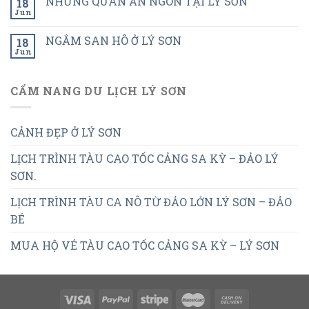
NHỮNG QUÁN ĂN NGON TẠI LÝ SƠN
18
Jun
NGẮM SAN HÔ Ở LÝ SƠN
18
Jun
CẨM NANG DU LỊCH LÝ SƠN
CẢNH ĐẸP Ở LÝ SƠN
LỊCH TRÌNH TÀU CAO TỐC CẢNG SA KỲ – ĐẢO LÝ
SƠN.
LỊCH TRÌNH TÀU CA NÔ TỪ ĐẢO LỚN LÝ SƠN – ĐẢO
BÉ
MUA HỘ VÉ TÀU CAO TỐC CẢNG SA KỲ – LÝ SƠN