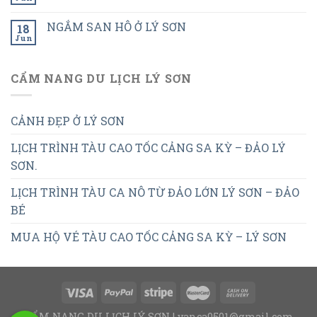
NGẮM SAN HÔ Ở LÝ SƠN
18
Jun
CẨM NANG DU LỊCH LÝ SƠN
CẢNH ĐẸP Ở LÝ SƠN
LỊCH TRÌNH TÀU CAO TỐC CẢNG SA KỲ – ĐẢO LÝ
SƠN.
LỊCH TRÌNH TÀU CA NÔ TỪ ĐẢO LỚN LÝ SƠN – ĐẢO
BÉ
MUA HỘ VÉ TÀU CAO TỐC CẢNG SA KỲ – LÝ SƠN
CẨM NANG DU LỊCH LÝ SƠN | vanca0501@gmail.com