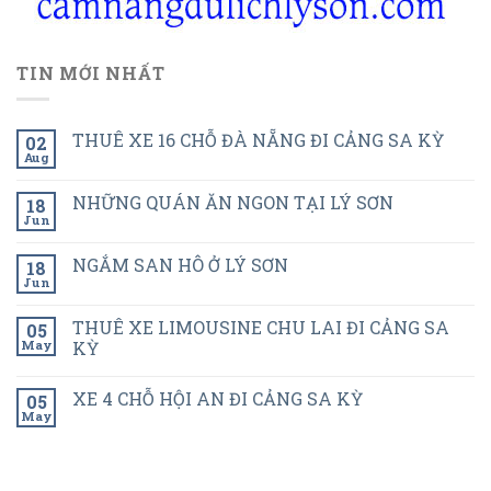
TIN MỚI NHẤT
THUÊ XE 16 CHỖ ĐÀ NẴNG ĐI CẢNG SA KỲ
02
Aug
NHỮNG QUÁN ĂN NGON TẠI LÝ SƠN
18
Jun
NGẮM SAN HÔ Ở LÝ SƠN
18
Jun
THUÊ XE LIMOUSINE CHU LAI ĐI CẢNG SA
05
May
KỲ
XE 4 CHỖ HỘI AN ĐI CẢNG SA KỲ
05
May