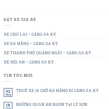
ĐẶT XE GIÁ RẺ
XE CHU LAI – CẢNG SA KỲ
XE ĐÀ NẴNG – CẢNG SA KỲ
XE THÀNH PHỐ QUẢNG NGÃI – CẢNG SA KỲ
XE HỘI AN – CẢNG SA KỲ
TIN TỨC MỚI
THUÊ XE 16 CHỖ ĐÀ NẴNG ĐI CẢNG SA KỲ
02
Aug
NHỮNG QUÁN ĂN NGON TẠI LÝ SƠN
18
Jun