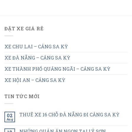
ĐẶT XE GIÁ RẺ
XE CHU LAI – CẢNG SA KỲ
XE ĐÀ NẴNG – CẢNG SA KỲ
XE THÀNH PHỐ QUẢNG NGÃI – CẢNG SA KỲ
XE HỘI AN – CẢNG SA KỲ
TIN TỨC MỚI
THUÊ XE 16 CHỖ ĐÀ NẴNG ĐI CẢNG SA KỲ
02
Aug
NHỮNG QUÁN ĂN NGON TẠI LÝ SƠN