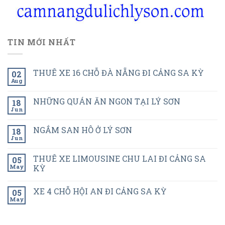
TIN MỚI NHẤT
THUÊ XE 16 CHỖ ĐÀ NẴNG ĐI CẢNG SA KỲ
02
Aug
NHỮNG QUÁN ĂN NGON TẠI LÝ SƠN
18
Jun
NGẮM SAN HÔ Ở LÝ SƠN
18
Jun
THUÊ XE LIMOUSINE CHU LAI ĐI CẢNG SA
05
May
KỲ
XE 4 CHỖ HỘI AN ĐI CẢNG SA KỲ
05
May