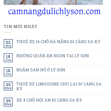
TIN MỚI NHẤT
THUÊ XE 16 CHỖ ĐÀ NẴNG ĐI CẢNG SA KỲ
02
Aug
NHỮNG QUÁN ĂN NGON TẠI LÝ SƠN
18
Jun
NGẮM SAN HÔ Ở LÝ SƠN
18
Jun
THUÊ XE LIMOUSINE CHU LAI ĐI CẢNG SA
05
May
KỲ
XE 4 CHỖ HỘI AN ĐI CẢNG SA KỲ
05
May