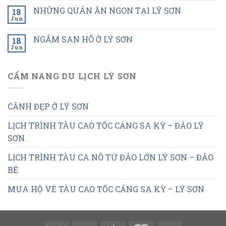
NHỮNG QUÁN ĂN NGON TẠI LÝ SƠN
18
Jun
NGẮM SAN HÔ Ở LÝ SƠN
18
Jun
CẨM NANG DU LỊCH LÝ SƠN
CẢNH ĐẸP Ở LÝ SƠN
LỊCH TRÌNH TÀU CAO TỐC CẢNG SA KỲ – ĐẢO LÝ
SƠN.
LỊCH TRÌNH TÀU CA NÔ TỪ ĐẢO LỚN LÝ SƠN – ĐẢO
BÉ
MUA HỘ VÉ TÀU CAO TỐC CẢNG SA KỲ – LÝ SƠN