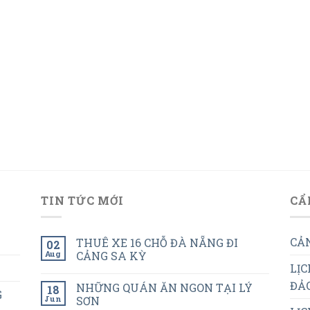
TIN TỨC MỚI
CẨ
CẢN
THUÊ XE 16 CHỖ ĐÀ NẴNG ĐI
02
Aug
CẢNG SA KỲ
LỊC
ĐẢO
NHỮNG QUÁN ĂN NGON TẠI LÝ
18
G
Jun
SƠN