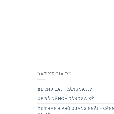
ĐẶT XE GIÁ RẺ
XE CHU LAI – CẢNG SA KỲ
XE ĐÀ NẴNG – CẢNG SA KỲ
XE THÀNH PHỐ QUẢNG NGÃI – CẢN