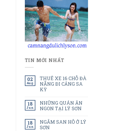
TIN MỚI NHẤT
THUÊ XE 16 CHỖ ĐÀ
02
Aug
NẴNG ĐI CẢNG SA
KỲ
NHỮNG QUÁN ĂN
18
Jun
NGON TẠI LÝ SƠN
NGẮM SAN HÔ Ở LÝ
18
Jun
SƠN