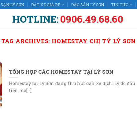
SẠN LÝ SƠN
ĐẶT XE GIÁ RẺ
ĐẶC SẢN LÝ SƠN
TIN TỨC
HOTLINE:
0906.49.68.60
TAG ARCHIVES:
HOMESTAY CHỊ TÝ LÝ SƠN
TỔNG HỢP CÁC HOMESTAY TẠI LÝ SƠN
Homestay tại Lý Sơn đang thú hút dân xê dịch. Lý do đầu
tiền mà[...]