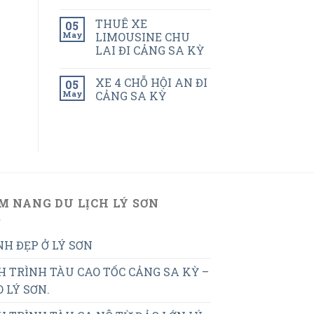
THUÊ XE
05
May
LIMOUSINE CHU
LAI ĐI CẢNG SA KỲ
XE 4 CHỖ HỘI AN ĐI
05
May
CẢNG SA KỲ
M NANG DU LỊCH LÝ SƠN
H ĐẸP Ở LÝ SƠN
H TRÌNH TÀU CAO TỐC CẢNG SA KỲ –
 LÝ SƠN.