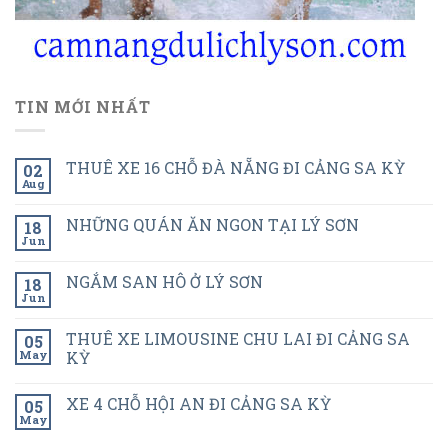
TIN MỚI NHẤT
THUÊ XE 16 CHỖ ĐÀ NẴNG ĐI CẢNG SA KỲ
02
Aug
NHỮNG QUÁN ĂN NGON TẠI LÝ SƠN
18
Jun
NGẮM SAN HÔ Ở LÝ SƠN
18
Jun
THUÊ XE LIMOUSINE CHU LAI ĐI CẢNG SA
05
May
KỲ
XE 4 CHỖ HỘI AN ĐI CẢNG SA KỲ
05
May