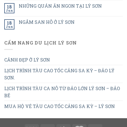
NHỮNG QUÁN ĂN NGON TẠI LÝ SƠN
18
Jun
NGẮM SAN HÔ Ở LÝ SƠN
18
Jun
CẨM NANG DU LỊCH LÝ SƠN
CẢNH ĐẸP Ở LÝ SƠN
LỊCH TRÌNH TÀU CAO TỐC CẢNG SA KỲ – ĐẢO LÝ
SƠN.
LỊCH TRÌNH TÀU CA NÔ TỪ ĐẢO LỚN LÝ SƠN – ĐẢO
BÉ
MUA HỘ VÉ TÀU CAO TỐC CẢNG SA KỲ – LÝ SƠN