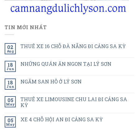
TIN MỚI NHẤT
THUÊ XE 16 CHỖ ĐÀ NẴNG ĐI CẢNG SA KỲ
02
Aug
NHỮNG QUÁN ĂN NGON TẠI LÝ SƠN
18
Jun
NGẮM SAN HÔ Ở LÝ SƠN
18
Jun
THUÊ XE LIMOUSINE CHU LAI ĐI CẢNG SA
05
May
KỲ
XE 4 CHỖ HỘI AN ĐI CẢNG SA KỲ
05
May