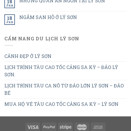
NHỮNG QUÁN ĂN NGON TẠI LÝ SƠN
18
Jun
NGẮM SAN HÔ Ở LÝ SƠN
18
Jun
CẨM NANG DU LỊCH LÝ SƠN
CẢNH ĐẸP Ở LÝ SƠN
LỊCH TRÌNH TÀU CAO TỐC CẢNG SA KỲ – ĐẢO LÝ
SƠN.
LỊCH TRÌNH TÀU CA NÔ TỪ ĐẢO LỚN LÝ SƠN – ĐẢO
BÉ
MUA HỘ VÉ TÀU CAO TỐC CẢNG SA KỲ – LÝ SƠN