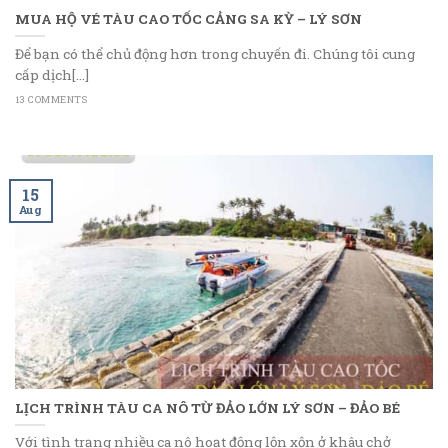
MUA HỘ VÉ TÀU CAO TỐC CẢNG SA KỲ – LÝ SƠN
Để bạn có thể chủ động hơn trong chuyến đi. Chúng tôi cung
cấp dịch[...]
13 COMMENTS
15
Aug
LỊCH TRÌNH TÀU CA NÔ TỪ ĐẢO LỚN LÝ SƠN – ĐẢO BÉ
Với tình trạng nhiều ca nô hoạt động lộn xộn ở khâu chở