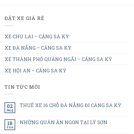
ĐẶT XE GIÁ RẺ
XE CHU LAI – CẢNG SA KỲ
XE ĐÀ NẴNG – CẢNG SA KỲ
XE THÀNH PHỐ QUẢNG NGÃI – CẢNG SA KỲ
XE HỘI AN – CẢNG SA KỲ
TIN TỨC MỚI
THUÊ XE 16 CHỖ ĐÀ NẴNG ĐI CẢNG SA KỲ
02
Aug
NHỮNG QUÁN ĂN NGON TẠI LÝ SƠN
18
Jun