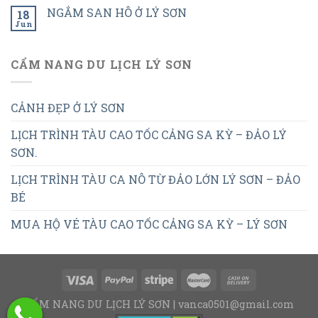
NGẮM SAN HÔ Ở LÝ SƠN
18
Jun
CẨM NANG DU LỊCH LÝ SƠN
CẢNH ĐẸP Ở LÝ SƠN
LỊCH TRÌNH TÀU CAO TỐC CẢNG SA KỲ – ĐẢO LÝ
SƠN.
LỊCH TRÌNH TÀU CA NÔ TỪ ĐẢO LỚN LÝ SƠN – ĐẢO
BÉ
MUA HỘ VÉ TÀU CAO TỐC CẢNG SA KỲ – LÝ SƠN
CẨM NANG DU LỊCH LÝ SƠN | vanca0501@gmail.com