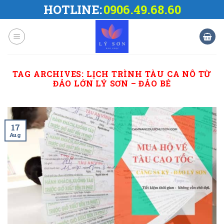
Skip
HOTLINE:
0906.49.68.60
to
content
TAG ARCHIVES:
LỊCH TRÌNH TÀU CA NÔ TỪ
ĐẢO LỚN LÝ SƠN – ĐẢO BÉ
17
Aug