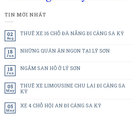
TIN MỚI NHẤT
THUÊ XE 16 CHỖ ĐÀ NẴNG ĐI CẢNG SA KỲ
02
Aug
NHỮNG QUÁN ĂN NGON TẠI LÝ SƠN
18
Jun
NGẮM SAN HÔ Ở LÝ SƠN
18
Jun
THUÊ XE LIMOUSINE CHU LAI ĐI CẢNG SA
05
May
KỲ
XE 4 CHỖ HỘI AN ĐI CẢNG SA KỲ
05
May