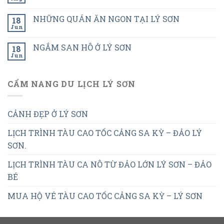
NHỮNG QUÁN ĂN NGON TẠI LÝ SƠN
18
Jun
NGẮM SAN HÔ Ở LÝ SƠN
18
Jun
CẨM NANG DU LỊCH LÝ SƠN
CẢNH ĐẸP Ở LÝ SƠN
LỊCH TRÌNH TÀU CAO TỐC CẢNG SA KỲ – ĐẢO LÝ
SƠN.
LỊCH TRÌNH TÀU CA NÔ TỪ ĐẢO LỚN LÝ SƠN – ĐẢO
BÉ
MUA HỘ VÉ TÀU CAO TỐC CẢNG SA KỲ – LÝ SƠN