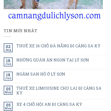
TIN MỚI NHẤT
THUÊ XE 16 CHỖ ĐÀ NẴNG ĐI CẢNG SA KỲ
02
Aug
NHỮNG QUÁN ĂN NGON TẠI LÝ SƠN
18
Jun
NGẮM SAN HÔ Ở LÝ SƠN
18
Jun
THUÊ XE LIMOUSINE CHU LAI ĐI CẢNG SA
05
May
KỲ
XE 4 CHỖ HỘI AN ĐI CẢNG SA KỲ
05
May