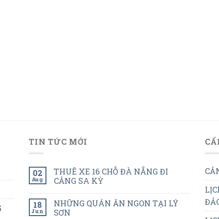
TIN TỨC MỚI
CẨ
CẢN
THUÊ XE 16 CHỖ ĐÀ NẴNG ĐI
02
Aug
CẢNG SA KỲ
LỊC
ĐẢO
NHỮNG QUÁN ĂN NGON TẠI LÝ
18
G
Jun
SƠN