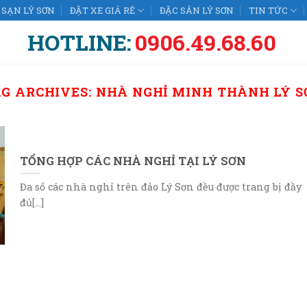
SẠN LÝ SƠN
ĐẶT XE GIÁ RẺ
ĐẶC SẢN LÝ SƠN
TIN TỨC
HOTLINE:
0906.49.68.60
AG ARCHIVES:
NHÀ NGHỈ MINH THÀNH LÝ S
TỔNG HỢP CÁC NHÀ NGHỈ TẠI LÝ SƠN
Đa số các nhà nghỉ trên đảo Lý Sơn đều được trang bị đầy
đủ[...]