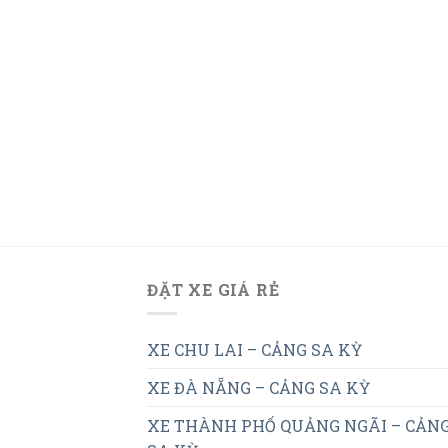
ĐẶT XE GIÁ RẺ
XE CHU LAI – CẢNG SA KỲ
XE ĐÀ NẴNG – CẢNG SA KỲ
XE THÀNH PHỐ QUẢNG NGÃI – CẢN