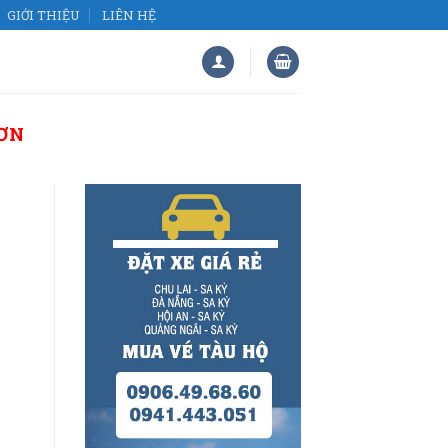
GIỚI THIỆU
LIÊN HỆ
ƠN