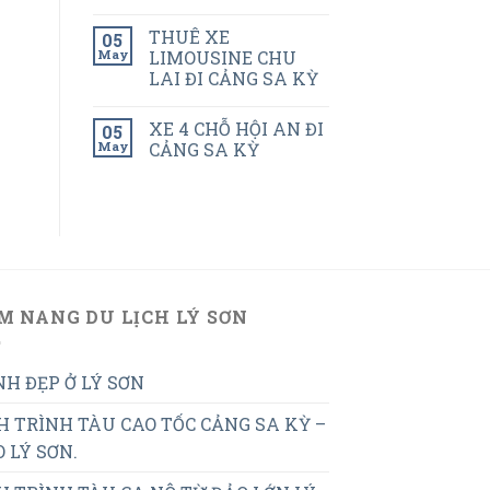
THUÊ XE
05
May
LIMOUSINE CHU
LAI ĐI CẢNG SA KỲ
XE 4 CHỖ HỘI AN ĐI
05
May
CẢNG SA KỲ
M NANG DU LỊCH LÝ SƠN
H ĐẸP Ở LÝ SƠN
H TRÌNH TÀU CAO TỐC CẢNG SA KỲ –
 LÝ SƠN.