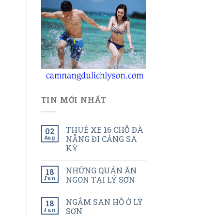
TIN MỚI NHẤT
THUÊ XE 16 CHỖ ĐÀ
02
Aug
NẴNG ĐI CẢNG SA
KỲ
NHỮNG QUÁN ĂN
18
Jun
NGON TẠI LÝ SƠN
NGẮM SAN HÔ Ở LÝ
18
Jun
SƠN