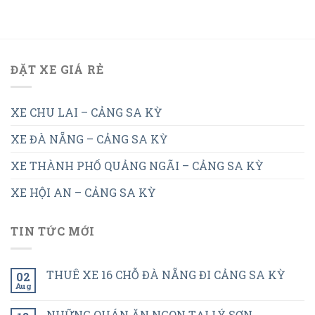
ĐẶT XE GIÁ RẺ
XE CHU LAI – CẢNG SA KỲ
XE ĐÀ NẴNG – CẢNG SA KỲ
XE THÀNH PHỐ QUẢNG NGÃI – CẢNG SA KỲ
XE HỘI AN – CẢNG SA KỲ
TIN TỨC MỚI
THUÊ XE 16 CHỖ ĐÀ NẴNG ĐI CẢNG SA KỲ
02
Aug
NHỮNG QUÁN ĂN NGON TẠI LÝ SƠN