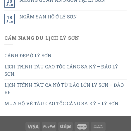
18
Jun
NGẮM SAN HÔ Ở LÝ SƠN
18
Jun
CẨM NANG DU LỊCH LÝ SƠN
CẢNH ĐẸP Ở LÝ SƠN
LỊCH TRÌNH TÀU CAO TỐC CẢNG SA KỲ – ĐẢO LÝ
SƠN.
LỊCH TRÌNH TÀU CA NÔ TỪ ĐẢO LỚN LÝ SƠN – ĐẢO
BÉ
MUA HỘ VÉ TÀU CAO TỐC CẢNG SA KỲ – LÝ SƠN