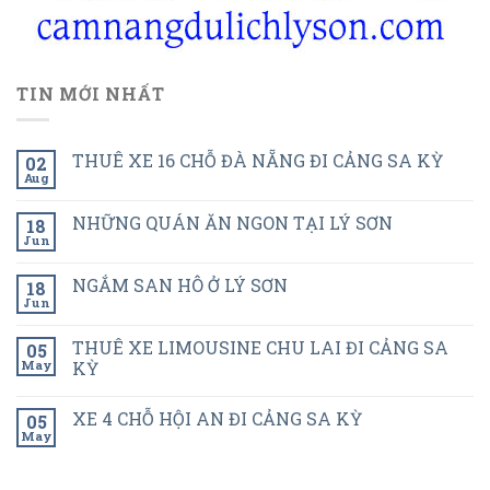
TIN MỚI NHẤT
THUÊ XE 16 CHỖ ĐÀ NẴNG ĐI CẢNG SA KỲ
02
Aug
NHỮNG QUÁN ĂN NGON TẠI LÝ SƠN
18
Jun
NGẮM SAN HÔ Ở LÝ SƠN
18
Jun
THUÊ XE LIMOUSINE CHU LAI ĐI CẢNG SA
05
May
KỲ
XE 4 CHỖ HỘI AN ĐI CẢNG SA KỲ
05
May