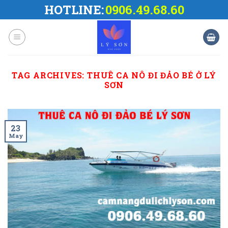
Skip
HOTLINE:
0906.49.68.60
to
content
TAG ARCHIVES:
THUÊ CA NÔ ĐI ĐẢO BÉ Ở LÝ
SƠN
23
May