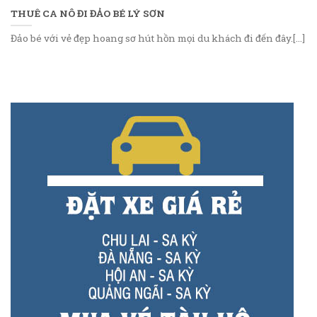
THUÊ CA NÔ ĐI ĐẢO BÉ LÝ SƠN
Đảo bé với vẻ đẹp hoang sơ hút hồn mọi du khách đi đến đây.[...]