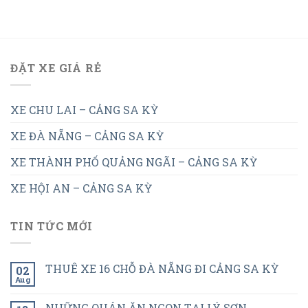
ĐẶT XE GIÁ RẺ
XE CHU LAI – CẢNG SA KỲ
XE ĐÀ NẴNG – CẢNG SA KỲ
XE THÀNH PHỐ QUẢNG NGÃI – CẢNG SA KỲ
XE HỘI AN – CẢNG SA KỲ
TIN TỨC MỚI
THUÊ XE 16 CHỖ ĐÀ NẴNG ĐI CẢNG SA KỲ
02
Aug
NHỮNG QUÁN ĂN NGON TẠI LÝ SƠN