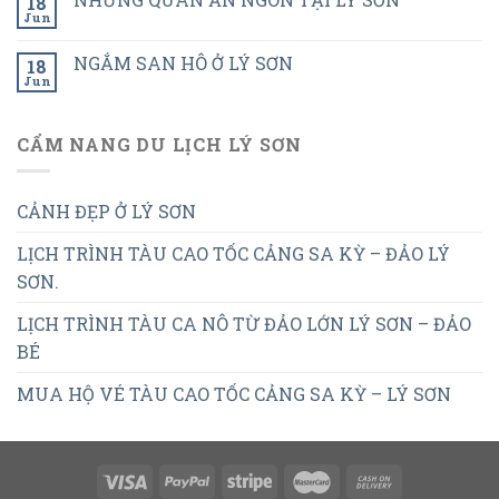
18
Jun
NGẮM SAN HÔ Ở LÝ SƠN
18
Jun
CẨM NANG DU LỊCH LÝ SƠN
CẢNH ĐẸP Ở LÝ SƠN
LỊCH TRÌNH TÀU CAO TỐC CẢNG SA KỲ – ĐẢO LÝ
SƠN.
LỊCH TRÌNH TÀU CA NÔ TỪ ĐẢO LỚN LÝ SƠN – ĐẢO
BÉ
MUA HỘ VÉ TÀU CAO TỐC CẢNG SA KỲ – LÝ SƠN