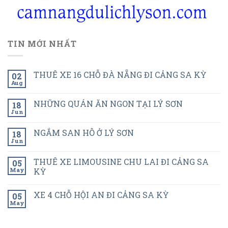
TIN MỚI NHẤT
THUÊ XE 16 CHỖ ĐÀ NẴNG ĐI CẢNG SA KỲ
02
Aug
NHỮNG QUÁN ĂN NGON TẠI LÝ SƠN
18
Jun
NGẮM SAN HÔ Ở LÝ SƠN
18
Jun
THUÊ XE LIMOUSINE CHU LAI ĐI CẢNG SA
05
May
KỲ
XE 4 CHỖ HỘI AN ĐI CẢNG SA KỲ
05
May