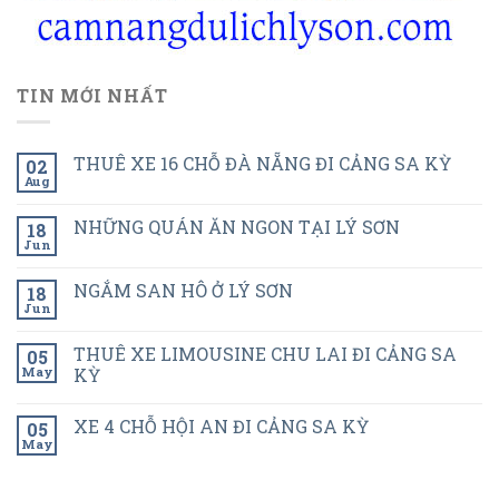
TIN MỚI NHẤT
THUÊ XE 16 CHỖ ĐÀ NẴNG ĐI CẢNG SA KỲ
02
Aug
NHỮNG QUÁN ĂN NGON TẠI LÝ SƠN
18
Jun
NGẮM SAN HÔ Ở LÝ SƠN
18
Jun
THUÊ XE LIMOUSINE CHU LAI ĐI CẢNG SA
05
May
KỲ
XE 4 CHỖ HỘI AN ĐI CẢNG SA KỲ
05
May