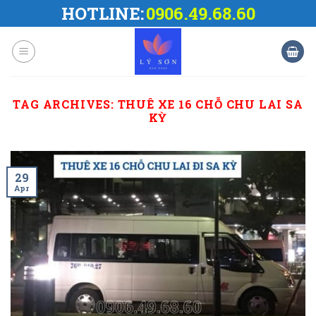
Skip
HOTLINE:
0906.49.68.60
to
content
TAG ARCHIVES:
THUÊ XE 16 CHỖ CHU LAI SA
KỲ
29
Apr