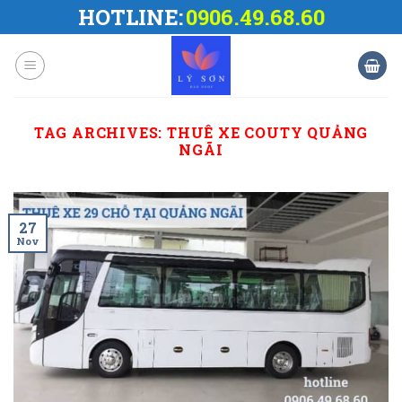
Skip
HOTLINE:
0906.49.68.60
to
content
TAG ARCHIVES:
THUÊ XE COUTY QUẢNG
NGÃI
27
Nov