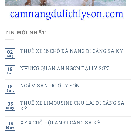
TIN MỚI NHẤT
THUÊ XE 16 CHỖ ĐÀ NẴNG ĐI CẢNG SA KỲ
02
Aug
NHỮNG QUÁN ĂN NGON TẠI LÝ SƠN
18
Jun
NGẮM SAN HÔ Ở LÝ SƠN
18
Jun
THUÊ XE LIMOUSINE CHU LAI ĐI CẢNG SA
05
May
KỲ
XE 4 CHỖ HỘI AN ĐI CẢNG SA KỲ
05
May