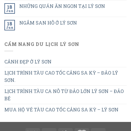
NHỮNG QUÁN ĂN NGON TẠI LÝ SƠN
18
Jun
NGẮM SAN HÔ Ở LÝ SƠN
18
Jun
CẨM NANG DU LỊCH LÝ SƠN
CẢNH ĐẸP Ở LÝ SƠN
LỊCH TRÌNH TÀU CAO TỐC CẢNG SA KỲ – ĐẢO LÝ
SƠN.
LỊCH TRÌNH TÀU CA NÔ TỪ ĐẢO LỚN LÝ SƠN – ĐẢO
BÉ
MUA HỘ VÉ TÀU CAO TỐC CẢNG SA KỲ – LÝ SƠN