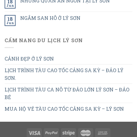
NHỮNG QUÁN ĂN NGON TẠI LÝ SƠN
18
Jun
NGẮM SAN HÔ Ở LÝ SƠN
18
Jun
CẨM NANG DU LỊCH LÝ SƠN
CẢNH ĐẸP Ở LÝ SƠN
LỊCH TRÌNH TÀU CAO TỐC CẢNG SA KỲ – ĐẢO LÝ
SƠN.
LỊCH TRÌNH TÀU CA NÔ TỪ ĐẢO LỚN LÝ SƠN – ĐẢO
BÉ
MUA HỘ VÉ TÀU CAO TỐC CẢNG SA KỲ – LÝ SƠN