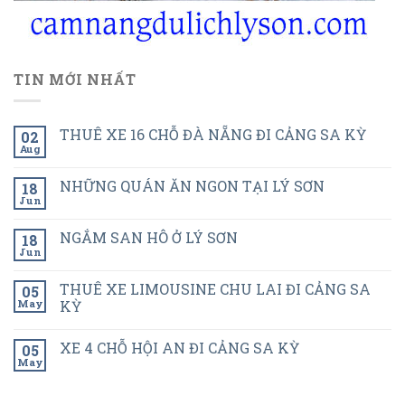
TIN MỚI NHẤT
THUÊ XE 16 CHỖ ĐÀ NẴNG ĐI CẢNG SA KỲ
02
Aug
NHỮNG QUÁN ĂN NGON TẠI LÝ SƠN
18
Jun
NGẮM SAN HÔ Ở LÝ SƠN
18
Jun
THUÊ XE LIMOUSINE CHU LAI ĐI CẢNG SA
05
May
KỲ
XE 4 CHỖ HỘI AN ĐI CẢNG SA KỲ
05
May