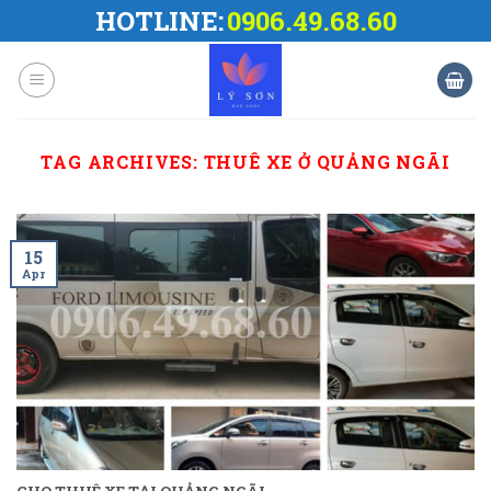
Skip
HOTLINE:
0906.49.68.60
to
content
TAG ARCHIVES:
THUÊ XE Ở QUẢNG NGÃI
15
Apr
CHO THUÊ XE TẠI QUẢNG NGÃI