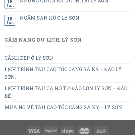
NHỮNG QUÁN ĂN NGON TẠI LÝ SƠN
18
Jun
NGẮM SAN HÔ Ở LÝ SƠN
18
Jun
CẨM NANG DU LỊCH LÝ SƠN
CẢNH ĐẸP Ở LÝ SƠN
LỊCH TRÌNH TÀU CAO TỐC CẢNG SA KỲ – ĐẢO LÝ
SƠN.
LỊCH TRÌNH TÀU CA NÔ TỪ ĐẢO LỚN LÝ SƠN – ĐẢO
BÉ
MUA HỘ VÉ TÀU CAO TỐC CẢNG SA KỲ – LÝ SƠN