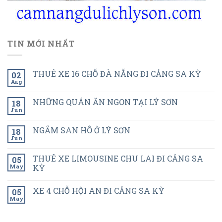
TIN MỚI NHẤT
THUÊ XE 16 CHỖ ĐÀ NẴNG ĐI CẢNG SA KỲ
02
Aug
NHỮNG QUÁN ĂN NGON TẠI LÝ SƠN
18
Jun
NGẮM SAN HÔ Ở LÝ SƠN
18
Jun
THUÊ XE LIMOUSINE CHU LAI ĐI CẢNG SA
05
May
KỲ
XE 4 CHỖ HỘI AN ĐI CẢNG SA KỲ
05
May