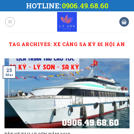
Skip
HOTLINE:
0906.49.68.60
to
content
TAG ARCHIVES:
XE CẢNG SA KỲ ĐI HỘI AN
25
Mar
ĐẶT VÉ TÀU LÝ SƠN NĂM 2018