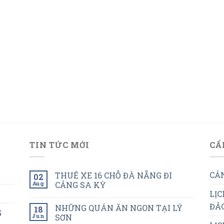
TIN TỨC MỚI
CẨ
CẢN
THUÊ XE 16 CHỖ ĐÀ NẴNG ĐI
02
Aug
CẢNG SA KỲ
LỊC
ĐẢO
NHỮNG QUÁN ĂN NGON TẠI LÝ
18
G
Jun
SƠN