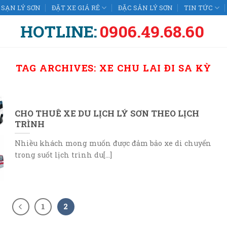
SẠN LÝ SƠN
ĐẶT XE GIÁ RẺ
ĐẶC SẢN LÝ SƠN
TIN TỨC
HOTLINE:
0906.49.68.60
TAG ARCHIVES:
XE CHU LAI ĐI SA KỲ
CHO THUÊ XE DU LỊCH LÝ SƠN THEO LỊCH
TRÌNH
Nhiều khách mong muốn được đảm bảo xe di chuyển
trong suốt lịch trình du[...]
1
2