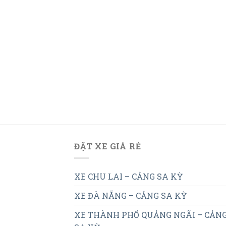
ĐẶT XE GIÁ RẺ
XE CHU LAI – CẢNG SA KỲ
XE ĐÀ NẴNG – CẢNG SA KỲ
XE THÀNH PHỐ QUẢNG NGÃI – CẢN