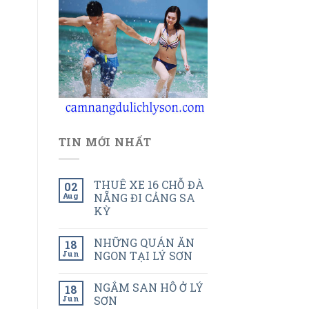
TIN MỚI NHẤT
THUÊ XE 16 CHỖ ĐÀ
02
Aug
NẴNG ĐI CẢNG SA
KỲ
NHỮNG QUÁN ĂN
18
Jun
NGON TẠI LÝ SƠN
NGẮM SAN HÔ Ở LÝ
18
Jun
SƠN