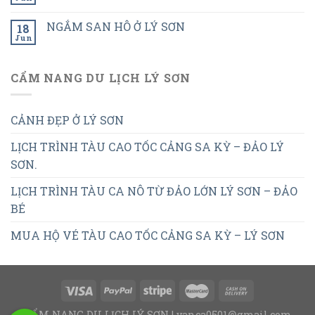
NGẮM SAN HÔ Ở LÝ SƠN
18
Jun
CẨM NANG DU LỊCH LÝ SƠN
CẢNH ĐẸP Ở LÝ SƠN
LỊCH TRÌNH TÀU CAO TỐC CẢNG SA KỲ – ĐẢO LÝ
SƠN.
LỊCH TRÌNH TÀU CA NÔ TỪ ĐẢO LỚN LÝ SƠN – ĐẢO
BÉ
MUA HỘ VÉ TÀU CAO TỐC CẢNG SA KỲ – LÝ SƠN
CẨM NANG DU LỊCH LÝ SƠN | vanca0501@gmail.com