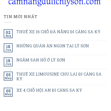
TIN MỚI NHẤT
THUÊ XE 16 CHỖ ĐÀ NẴNG ĐI CẢNG SA KỲ
02
Aug
NHỮNG QUÁN ĂN NGON TẠI LÝ SƠN
18
Jun
NGẮM SAN HÔ Ở LÝ SƠN
18
Jun
THUÊ XE LIMOUSINE CHU LAI ĐI CẢNG SA
05
May
KỲ
XE 4 CHỖ HỘI AN ĐI CẢNG SA KỲ
05
May