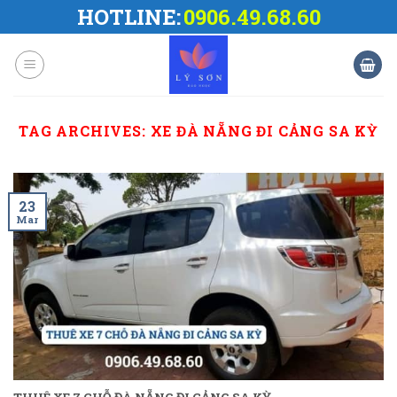
Skip
HOTLINE:
0906.49.68.60
to
content
TAG ARCHIVES:
XE ĐÀ NẴNG ĐI CẢNG SA KỲ
23
Mar
THUÊ XE 7 CHỖ ĐÀ NẴNG ĐI CẢNG SA KỲ