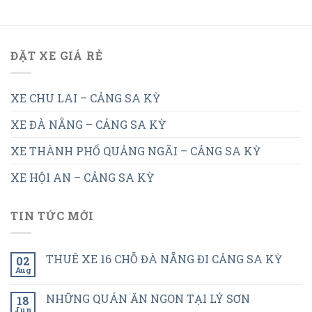
ĐẶT XE GIÁ RẺ
XE CHU LAI – CẢNG SA KỲ
XE ĐÀ NẴNG – CẢNG SA KỲ
XE THÀNH PHỐ QUẢNG NGÃI – CẢNG SA KỲ
XE HỘI AN – CẢNG SA KỲ
TIN TỨC MỚI
THUÊ XE 16 CHỖ ĐÀ NẴNG ĐI CẢNG SA KỲ
02
Aug
NHỮNG QUÁN ĂN NGON TẠI LÝ SƠN
18
Jun