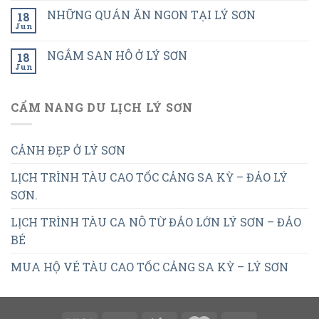
NHỮNG QUÁN ĂN NGON TẠI LÝ SƠN
18
Jun
NGẮM SAN HÔ Ở LÝ SƠN
18
Jun
CẨM NANG DU LỊCH LÝ SƠN
CẢNH ĐẸP Ở LÝ SƠN
LỊCH TRÌNH TÀU CAO TỐC CẢNG SA KỲ – ĐẢO LÝ
SƠN.
LỊCH TRÌNH TÀU CA NÔ TỪ ĐẢO LỚN LÝ SƠN – ĐẢO
BÉ
MUA HỘ VÉ TÀU CAO TỐC CẢNG SA KỲ – LÝ SƠN