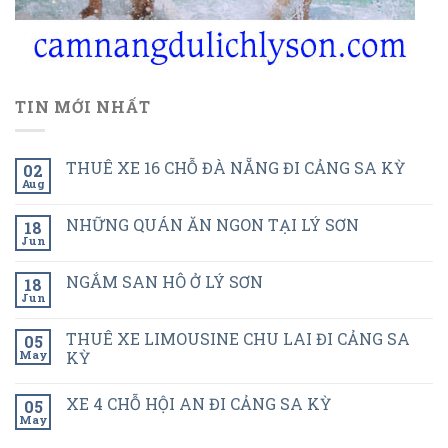
TIN MỚI NHẤT
THUÊ XE 16 CHỖ ĐÀ NẴNG ĐI CẢNG SA KỲ
02
Aug
NHỮNG QUÁN ĂN NGON TẠI LÝ SƠN
18
Jun
NGẮM SAN HÔ Ở LÝ SƠN
18
Jun
THUÊ XE LIMOUSINE CHU LAI ĐI CẢNG SA
05
May
KỲ
XE 4 CHỖ HỘI AN ĐI CẢNG SA KỲ
05
May