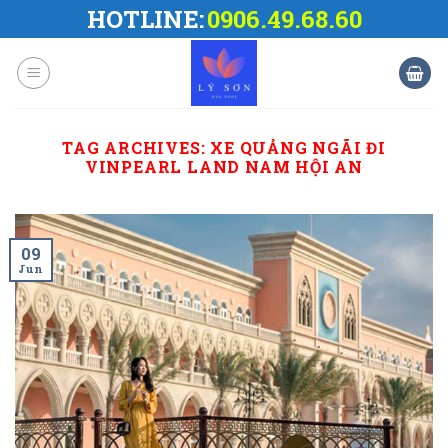
Skip
HOTLINE:
0906.49.68.60
to
content
TAG ARCHIVES:
XE QUẢNG NGÃI ĐI
VINPEARL LAND NAM HỘI AN
09
Jun