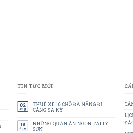
TIN TỨC MỚI
CẨ
CẢN
THUÊ XE 16 CHỖ ĐÀ NẴNG ĐI
02
Aug
CẢNG SA KỲ
LỊC
ĐẢO
NHỮNG QUÁN ĂN NGON TẠI LÝ
18
G
Jun
SƠN