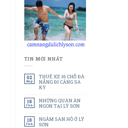
TIN MỚI NHẤT
THUÊ XE 16 CHỖ ĐÀ
02
Aug
NẴNG ĐI CẢNG SA
KỲ
NHỮNG QUÁN ĂN
18
Jun
NGON TẠI LÝ SƠN
NGẮM SAN HÔ Ở LÝ
18
Jun
SƠN