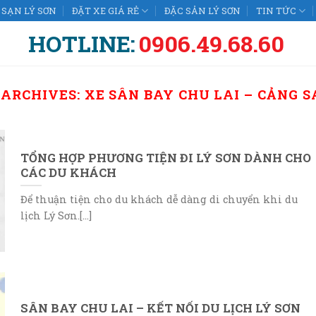
SẠN LÝ SƠN
ĐẶT XE GIÁ RẺ
ĐẶC SẢN LÝ SƠN
TIN TỨC
HOTLINE:
0906.49.68.60
 ARCHIVES:
XE SÂN BAY CHU LAI – CẢNG S
TỔNG HỢP PHƯƠNG TIỆN ĐI LÝ SƠN DÀNH CHO
CÁC DU KHÁCH
Để thuận tiện cho du khách dễ dàng di chuyển khi du
lịch Lý Sơn.[...]
SÂN BAY CHU LAI – KẾT NỐI DU LỊCH LÝ SƠN