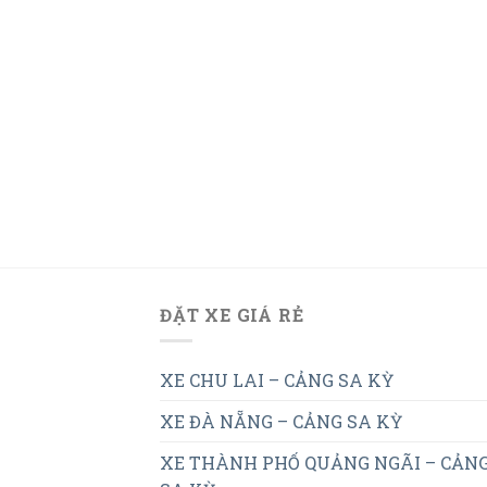
ĐẶT XE GIÁ RẺ
XE CHU LAI – CẢNG SA KỲ
XE ĐÀ NẴNG – CẢNG SA KỲ
XE THÀNH PHỐ QUẢNG NGÃI – CẢN