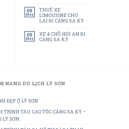
THUÊ XE
05
May
LIMOUSINE CHU
LAI ĐI CẢNG SA KỲ
XE 4 CHỖ HỘI AN ĐI
05
May
CẢNG SA KỲ
M NANG DU LỊCH LÝ SƠN
H ĐẸP Ở LÝ SƠN
H TRÌNH TÀU CAO TỐC CẢNG SA KỲ –
 LÝ SƠN.