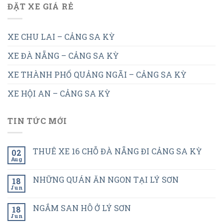
ĐẶT XE GIÁ RẺ
XE CHU LAI – CẢNG SA KỲ
XE ĐÀ NẴNG – CẢNG SA KỲ
XE THÀNH PHỐ QUẢNG NGÃI – CẢNG SA KỲ
XE HỘI AN – CẢNG SA KỲ
TIN TỨC MỚI
THUÊ XE 16 CHỖ ĐÀ NẴNG ĐI CẢNG SA KỲ
02
Aug
NHỮNG QUÁN ĂN NGON TẠI LÝ SƠN
18
Jun
NGẮM SAN HÔ Ở LÝ SƠN
18
Jun