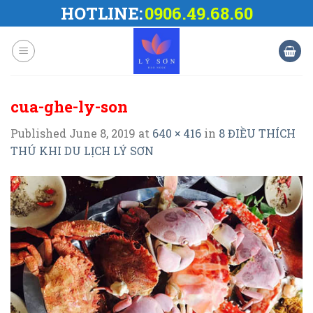
Skip
HOTLINE:
0906.49.68.60
to
content
cua-ghe-ly-son
Published
June 8, 2019
at
640 × 416
in
8 ĐIỀU THÍCH
THÚ KHI DU LỊCH LÝ SƠN