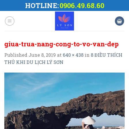
Skip
HOTLINE:
0906.49.68.60
to
content
giua-trua-nang-cong-to-vo-van-dep
Published
June 8, 2019
at
640 × 438
in
8 ĐIỀU THÍCH
THÚ KHI DU LỊCH LÝ SƠN