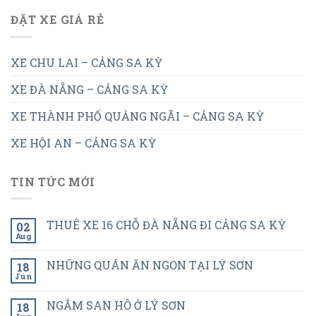
ĐẶT XE GIÁ RẺ
XE CHU LAI – CẢNG SA KỲ
XE ĐÀ NẴNG – CẢNG SA KỲ
XE THÀNH PHỐ QUẢNG NGÃI – CẢNG SA KỲ
XE HỘI AN – CẢNG SA KỲ
TIN TỨC MỚI
THUÊ XE 16 CHỖ ĐÀ NẴNG ĐI CẢNG SA KỲ
02
Aug
NHỮNG QUÁN ĂN NGON TẠI LÝ SƠN
18
Jun
NGẮM SAN HÔ Ở LÝ SƠN
18