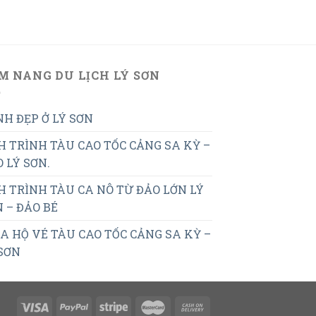
M NANG DU LỊCH LÝ SƠN
H ĐẸP Ở LÝ SƠN
H TRÌNH TÀU CAO TỐC CẢNG SA KỲ –
 LÝ SƠN.
H TRÌNH TÀU CA NÔ TỪ ĐẢO LỚN LÝ
 – ĐẢO BÉ
 HỘ VÉ TÀU CAO TỐC CẢNG SA KỲ –
SƠN