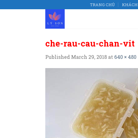
Skip
TRANG CHỦ
KHÁCH 
to
content
che-rau-cau-chan-vit
Published
March 29, 2018
at
640 × 480