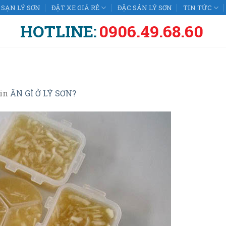
SẠN LÝ SƠN
ĐẶT XE GIÁ RẺ
ĐẶC SẢN LÝ SƠN
TIN TỨC
HOTLINE:
0906.49.68.60
in
ĂN GÌ Ở LÝ SƠN?