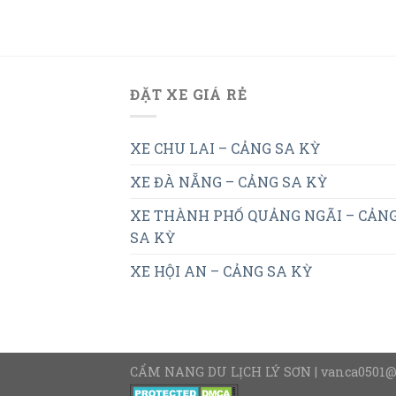
ĐẶT XE GIÁ RẺ
XE CHU LAI – CẢNG SA KỲ
XE ĐÀ NẴNG – CẢNG SA KỲ
XE THÀNH PHỐ QUẢNG NGÃI – CẢN
SA KỲ
XE HỘI AN – CẢNG SA KỲ
CẨM NANG DU LỊCH LÝ SƠN | vanca0501