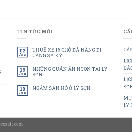
TIN TỨC MỚI
CẨ
CẢN
THUÊ XE 16 CHỖ ĐÀ NẴNG ĐI
02
Aug
CẢNG SA KỲ
LỊC
ĐẢO
NHỮNG QUÁN ĂN NGON TẠI LÝ
18
G
Jun
SƠN
LỊC
SƠN
NGẮM SAN HÔ Ở LÝ SƠN
18
Jun
MUA
LÝ 
@gmail.com