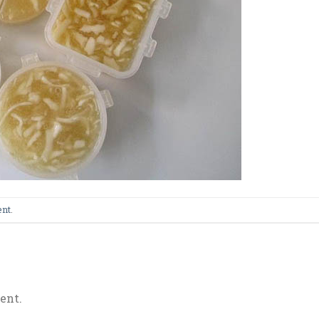
ent
.
ent.