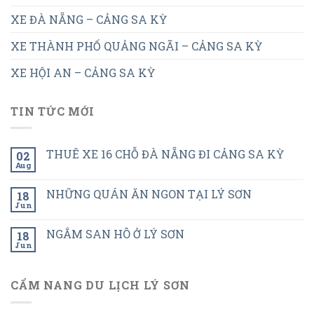
XE ĐÀ NẴNG – CẢNG SA KỲ
XE THÀNH PHỐ QUẢNG NGÃI – CẢNG SA KỲ
XE HỘI AN – CẢNG SA KỲ
TIN TỨC MỚI
THUÊ XE 16 CHỖ ĐÀ NẴNG ĐI CẢNG SA KỲ
02
Aug
NHỮNG QUÁN ĂN NGON TẠI LÝ SƠN
18
Jun
NGẮM SAN HÔ Ở LÝ SƠN
18
Jun
CẨM NANG DU LỊCH LÝ SƠN