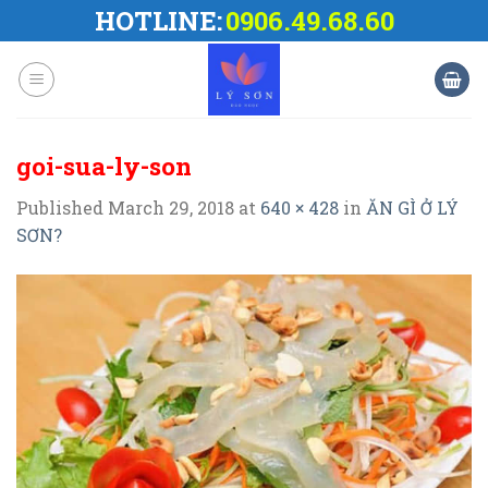
Skip
HOTLINE:
0906.49.68.60
to
content
goi-sua-ly-son
Published
March 29, 2018
at
640 × 428
in
ĂN GÌ Ở LÝ
SƠN?