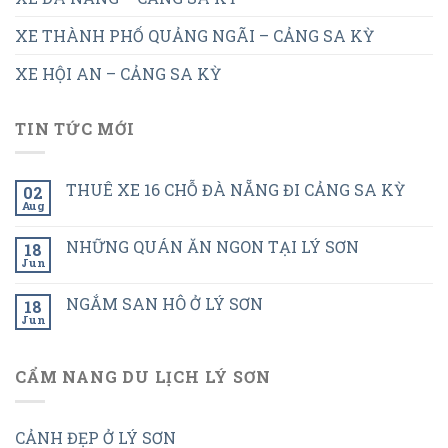
XE THÀNH PHỐ QUẢNG NGÃI – CẢNG SA KỲ
XE HỘI AN – CẢNG SA KỲ
TIN TỨC MỚI
THUÊ XE 16 CHỖ ĐÀ NẴNG ĐI CẢNG SA KỲ
02
Aug
NHỮNG QUÁN ĂN NGON TẠI LÝ SƠN
18
Jun
NGẮM SAN HÔ Ở LÝ SƠN
18
Jun
CẨM NANG DU LỊCH LÝ SƠN
CẢNH ĐẸP Ở LÝ SƠN