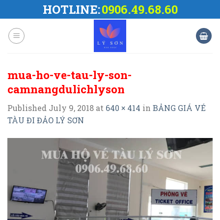
Skip
HOTLINE:
0906.49.68.60
to
content
mua-ho-ve-tau-ly-son-
camnangdulichlyson
Published
July 9, 2018
at
640 × 414
in
BẢNG GIÁ VÉ
TÀU ĐI ĐẢO LÝ SƠN