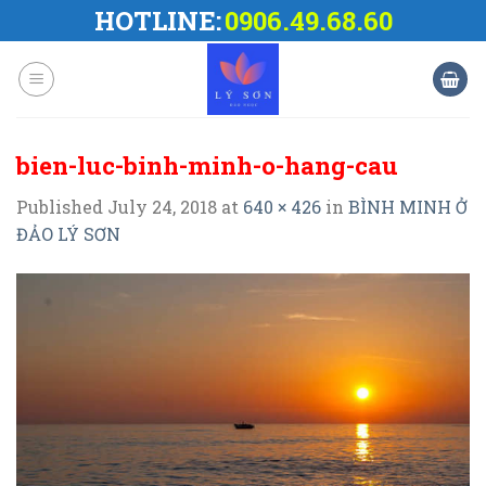
Skip
HOTLINE:
0906.49.68.60
to
content
bien-luc-binh-minh-o-hang-cau
Published
July 24, 2018
at
640 × 426
in
BÌNH MINH Ở
ĐẢO LÝ SƠN