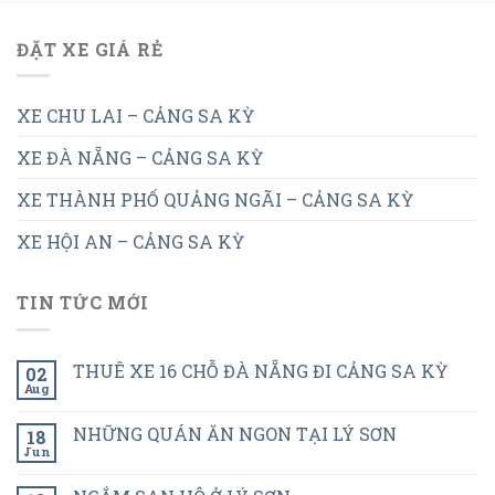
ĐẶT XE GIÁ RẺ
XE CHU LAI – CẢNG SA KỲ
XE ĐÀ NẴNG – CẢNG SA KỲ
XE THÀNH PHỐ QUẢNG NGÃI – CẢNG SA KỲ
XE HỘI AN – CẢNG SA KỲ
TIN TỨC MỚI
THUÊ XE 16 CHỖ ĐÀ NẴNG ĐI CẢNG SA KỲ
02
Aug
NHỮNG QUÁN ĂN NGON TẠI LÝ SƠN
18
Jun