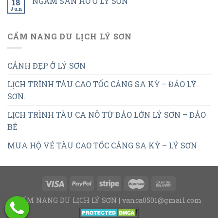
NGẮM SAN HÔ Ở LÝ SƠN
18
Jun
CẨM NANG DU LỊCH LÝ SƠN
CẢNH ĐẸP Ở LÝ SƠN
LỊCH TRÌNH TÀU CAO TỐC CẢNG SA KỲ – ĐẢO LÝ
SƠN.
LỊCH TRÌNH TÀU CA NÔ TỪ ĐẢO LỚN LÝ SƠN – ĐẢO
BÉ
MUA HỘ VÉ TÀU CAO TỐC CẢNG SA KỲ – LÝ SƠN
CẨM NANG DU LỊCH LÝ SƠN | vanca0501@gmail.com