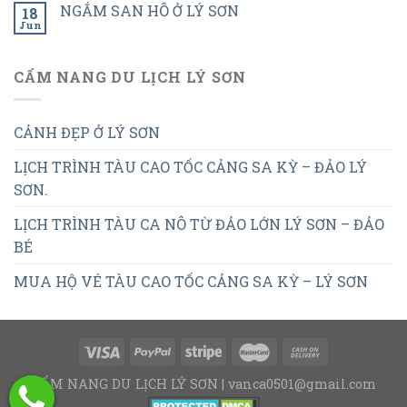
NGẮM SAN HÔ Ở LÝ SƠN
18
Jun
CẨM NANG DU LỊCH LÝ SƠN
CẢNH ĐẸP Ở LÝ SƠN
LỊCH TRÌNH TÀU CAO TỐC CẢNG SA KỲ – ĐẢO LÝ
SƠN.
LỊCH TRÌNH TÀU CA NÔ TỪ ĐẢO LỚN LÝ SƠN – ĐẢO
BÉ
MUA HỘ VÉ TÀU CAO TỐC CẢNG SA KỲ – LÝ SƠN
CẨM NANG DU LỊCH LÝ SƠN | vanca0501@gmail.com