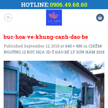
Skip
HOTLINE:
0906.49.68.60
to
content
buc-hoa-ve-khung-canh-dao-be
Published
September 12, 2018
at
640 × 480
in
CHIÊM
NGƯỠNG 12 BỨC HỌA 3D Ở ĐẢO BÉ LÝ SƠN NĂM 2018