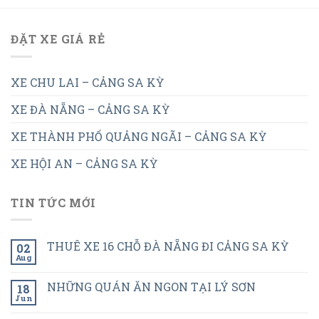
ĐẶT XE GIÁ RẺ
XE CHU LAI – CẢNG SA KỲ
XE ĐÀ NẴNG – CẢNG SA KỲ
XE THÀNH PHỐ QUẢNG NGÃI – CẢNG SA KỲ
XE HỘI AN – CẢNG SA KỲ
TIN TỨC MỚI
THUÊ XE 16 CHỖ ĐÀ NẴNG ĐI CẢNG SA KỲ
02
Aug
NHỮNG QUÁN ĂN NGON TẠI LÝ SƠN
18
Jun