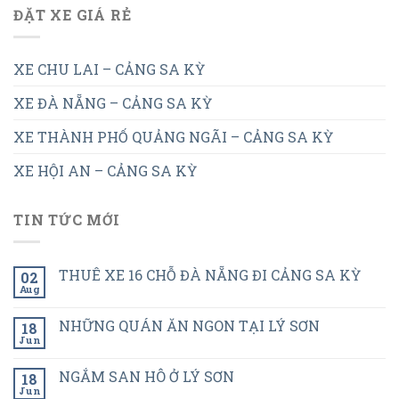
ĐẶT XE GIÁ RẺ
XE CHU LAI – CẢNG SA KỲ
XE ĐÀ NẴNG – CẢNG SA KỲ
XE THÀNH PHỐ QUẢNG NGÃI – CẢNG SA KỲ
XE HỘI AN – CẢNG SA KỲ
TIN TỨC MỚI
THUÊ XE 16 CHỖ ĐÀ NẴNG ĐI CẢNG SA KỲ
02
Aug
NHỮNG QUÁN ĂN NGON TẠI LÝ SƠN
18
Jun
NGẮM SAN HÔ Ở LÝ SƠN
18
Jun