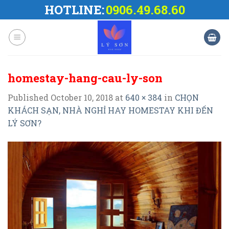
Skip
HOTLINE:
0906.49.68.60
to
content
homestay-hang-cau-ly-son
Published
October 10, 2018
at
640 × 384
in
CHỌN
KHÁCH SẠN, NHÀ NGHỈ HAY HOMESTAY KHI ĐẾN
LÝ SƠN?