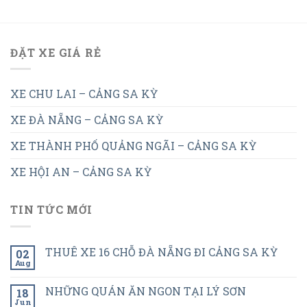
ĐẶT XE GIÁ RẺ
XE CHU LAI – CẢNG SA KỲ
XE ĐÀ NẴNG – CẢNG SA KỲ
XE THÀNH PHỐ QUẢNG NGÃI – CẢNG SA KỲ
XE HỘI AN – CẢNG SA KỲ
TIN TỨC MỚI
THUÊ XE 16 CHỖ ĐÀ NẴNG ĐI CẢNG SA KỲ
02
Aug
NHỮNG QUÁN ĂN NGON TẠI LÝ SƠN
18
Jun