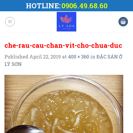
Skip
HOTLINE:
0906.49.68.60
to
content
che-rau-cau-chan-vit-cho-chua-duc
Published
April 22, 2019
at
400 × 360
in
ĐẶC SẢN Ở
LÝ SƠN