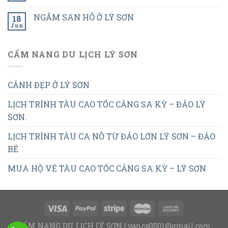
NGẮM SAN HÔ Ở LÝ SƠN
18
Jun
CẨM NANG DU LỊCH LÝ SƠN
CẢNH ĐẸP Ở LÝ SƠN
LỊCH TRÌNH TÀU CAO TỐC CẢNG SA KỲ – ĐẢO LÝ
SƠN.
LỊCH TRÌNH TÀU CA NÔ TỪ ĐẢO LỚN LÝ SƠN – ĐẢO
BÉ
MUA HỘ VÉ TÀU CAO TỐC CẢNG SA KỲ – LÝ SƠN
CẨM NANG DU LỊCH LÝ SƠN | vanca0501@gmail.com