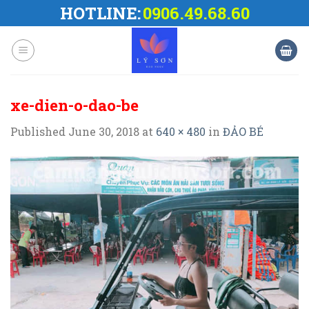
Skip
HOTLINE:
0906.49.68.60
to
content
xe-dien-o-dao-be
Published
June 30, 2018
at
640 × 480
in
ĐẢO BÉ