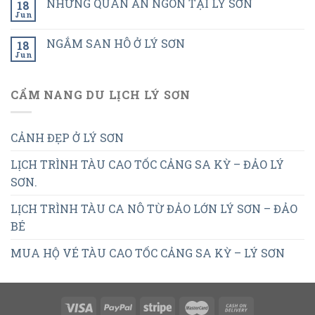
NHỮNG QUÁN ĂN NGON TẠI LÝ SƠN
18
Jun
NGẮM SAN HÔ Ở LÝ SƠN
18
Jun
CẨM NANG DU LỊCH LÝ SƠN
CẢNH ĐẸP Ở LÝ SƠN
LỊCH TRÌNH TÀU CAO TỐC CẢNG SA KỲ – ĐẢO LÝ
SƠN.
LỊCH TRÌNH TÀU CA NÔ TỪ ĐẢO LỚN LÝ SƠN – ĐẢO
BÉ
MUA HỘ VÉ TÀU CAO TỐC CẢNG SA KỲ – LÝ SƠN