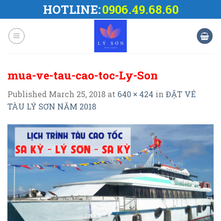
Skip
HOTLINE:
0906.49.68.60
to
content
mua-ve-tau-cao-toc-Ly-Son
Published
March 25, 2018
at
640 × 424
in
ĐẶT VÉ
TÀU LÝ SƠN NĂM 2018