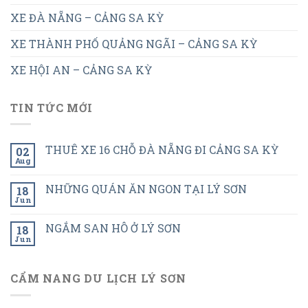
XE ĐÀ NẴNG – CẢNG SA KỲ
XE THÀNH PHỐ QUẢNG NGÃI – CẢNG SA KỲ
XE HỘI AN – CẢNG SA KỲ
TIN TỨC MỚI
THUÊ XE 16 CHỖ ĐÀ NẴNG ĐI CẢNG SA KỲ
02
Aug
NHỮNG QUÁN ĂN NGON TẠI LÝ SƠN
18
Jun
NGẮM SAN HÔ Ở LÝ SƠN
18
Jun
CẨM NANG DU LỊCH LÝ SƠN