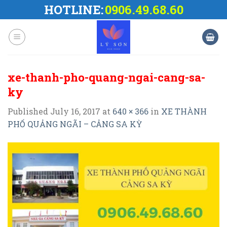
Skip
HOTLINE:
0906.49.68.60
to
content
xe-thanh-pho-quang-ngai-cang-sa-
ky
Published
July 16, 2017
at
640 × 366
in
XE THÀNH
PHỐ QUẢNG NGÃI – CẢNG SA KỲ