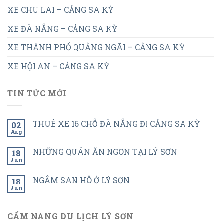
XE CHU LAI – CẢNG SA KỲ
XE ĐÀ NẴNG – CẢNG SA KỲ
XE THÀNH PHỐ QUẢNG NGÃI – CẢNG SA KỲ
XE HỘI AN – CẢNG SA KỲ
TIN TỨC MỚI
THUÊ XE 16 CHỖ ĐÀ NẴNG ĐI CẢNG SA KỲ
02
Aug
NHỮNG QUÁN ĂN NGON TẠI LÝ SƠN
18
Jun
NGẮM SAN HÔ Ở LÝ SƠN
18
Jun
CẨM NANG DU LỊCH LÝ SƠN