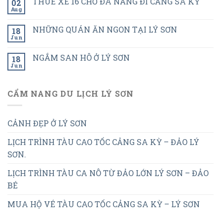
THUÊ XE 16 CHỖ ĐÀ NẴNG ĐI CẢNG SA KỲ
02
Aug
NHỮNG QUÁN ĂN NGON TẠI LÝ SƠN
18
Jun
NGẮM SAN HÔ Ở LÝ SƠN
18
Jun
CẨM NANG DU LỊCH LÝ SƠN
CẢNH ĐẸP Ở LÝ SƠN
LỊCH TRÌNH TÀU CAO TỐC CẢNG SA KỲ – ĐẢO LÝ
SƠN.
LỊCH TRÌNH TÀU CA NÔ TỪ ĐẢO LỚN LÝ SƠN – ĐẢO
BÉ
MUA HỘ VÉ TÀU CAO TỐC CẢNG SA KỲ – LÝ SƠN