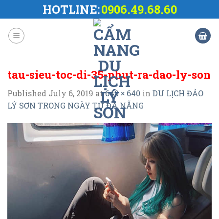
Skip
HOTLINE:
0906.49.68.60
to
content
tau-sieu-toc-di-35-phut-ra-dao-ly-son
Published
July 6, 2019
at
640 × 640
in
DU LỊCH ĐẢO
LÝ SƠN TRONG NGÀY TỪ ĐÀ NẴNG