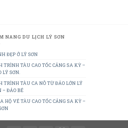
M NANG DU LỊCH LÝ SƠN
H ĐẸP Ở LÝ SƠN
H TRÌNH TÀU CAO TỐC CẢNG SA KỲ –
 LÝ SƠN.
H TRÌNH TÀU CA NÔ TỪ ĐẢO LỚN LÝ
 – ĐẢO BÉ
 HỘ VÉ TÀU CAO TỐC CẢNG SA KỲ –
SƠN