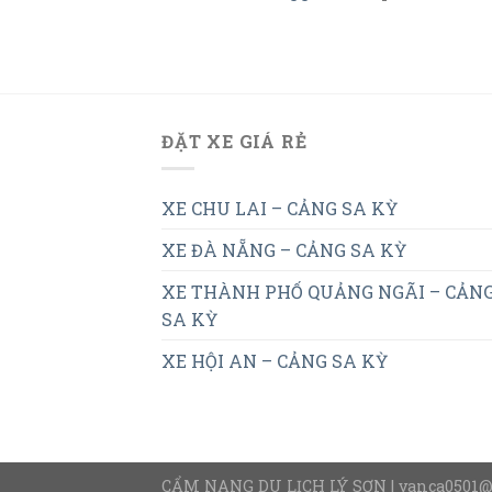
ĐẶT XE GIÁ RẺ
XE CHU LAI – CẢNG SA KỲ
XE ĐÀ NẴNG – CẢNG SA KỲ
XE THÀNH PHỐ QUẢNG NGÃI – CẢN
SA KỲ
XE HỘI AN – CẢNG SA KỲ
CẨM NANG DU LỊCH LÝ SƠN | vanca0501