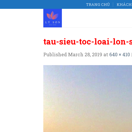
Skip
TRANG CHỦ
KHÁCH 
to
content
tau-sieu-toc-loai-lon
Published
March 28, 2019
at
640 × 410