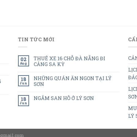
TIN TỨC MỚI
CẨ
CẢN
THUÊ XE 16 CHỖ ĐÀ NẴNG ĐI
02
Aug
CẢNG SA KỲ
LỊC
ĐẢO
NHỮNG QUÁN ĂN NGON TẠI LÝ
18
G
Jun
SƠN
LỊC
SƠN
NGẮM SAN HÔ Ở LÝ SƠN
18
Jun
MUA
LÝ 
@gmail.com