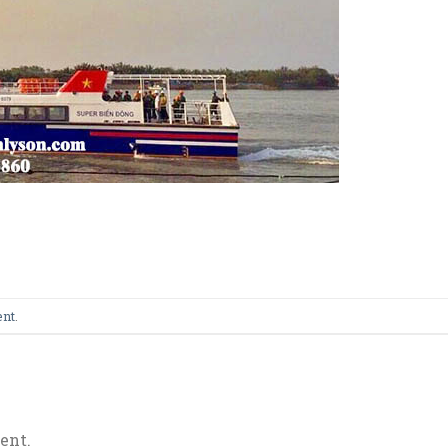
ent
.
ent.