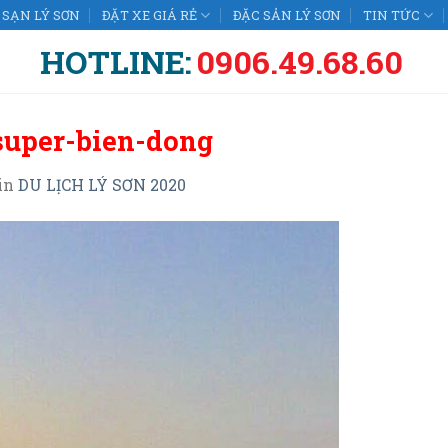
SẠN LÝ SƠN
ĐẶT XE GIÁ RẺ
ĐẶC SẢN LÝ SƠN
TIN TỨC
HOTLINE:
0906.49.68.60
-super-bien-dong
in
DU LỊCH LÝ SƠN 2020