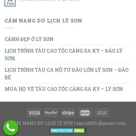
Jun
CẨM NANG DU LỊCH LÝ SƠN
CẢNH ĐẸP Ở LÝ SƠN
LỊCH TRÌNH TÀU CAO TỐC CẢNG SA KỲ – ĐẢO LÝ
SƠN.
LỊCH TRÌNH TÀU CA NÔ TỪ ĐẢO LỚN LÝ SƠN – ĐẢO
BÉ
MUA HỘ VÉ TÀU CAO TỐC CẢNG SA KỲ – LÝ SƠN
CẨM NANG DU LỊCH LÝ SƠN | vanca0501@gmail.com