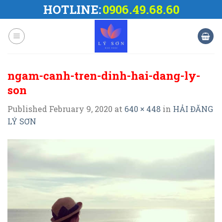
Skip
HOTLINE:
0906.49.68.60
to
content
ngam-canh-tren-dinh-hai-dang-ly-
son
Published
February 9, 2020
at
640 × 448
in
HẢI ĐĂNG
LÝ SƠN