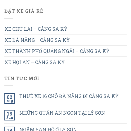
ĐẶT XE GIÁ RẺ
XE CHU LAI – CẢNG SA KỲ
XE ĐÀ NẴNG – CẢNG SA KỲ
XE THÀNH PHỐ QUẢNG NGÃI – CẢNG SA KỲ
XE HỘI AN – CẢNG SA KỲ
TIN TỨC MỚI
THUÊ XE 16 CHỖ ĐÀ NẴNG ĐI CẢNG SA KỲ
02
Aug
NHỮNG QUÁN ĂN NGON TẠI LÝ SƠN
18
Jun
NGẮM SAN HÔ Ở LÝ SƠN
18