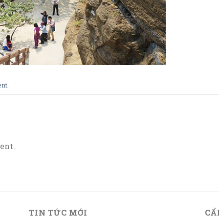
ent
.
ent.
TIN TỨC MỚI
CẨ