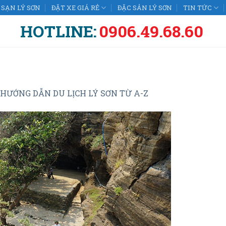
SẠN LÝ SƠN
ĐẶT XE GIÁ RẺ
ĐẶC SẢN LÝ SƠN
TIN TỨC
HOTLINE:
0906.49.68.60
HƯỚNG DẪN DU LỊCH LÝ SƠN TỪ A-Z