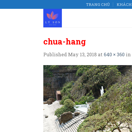
Skip
TRANG CHỦ
KHÁCH 
to
content
chua-hang
Published
May 13, 2018
at
640 × 360
in