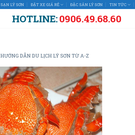
SẠN LÝ SƠN
ĐẶT XE GIÁ RẺ
ĐẶC SẢN LÝ SƠN
TIN TỨC
HOTLINE:
0906.49.68.60
n
HƯỚNG DẪN DU LỊCH LÝ SƠN TỪ A-Z