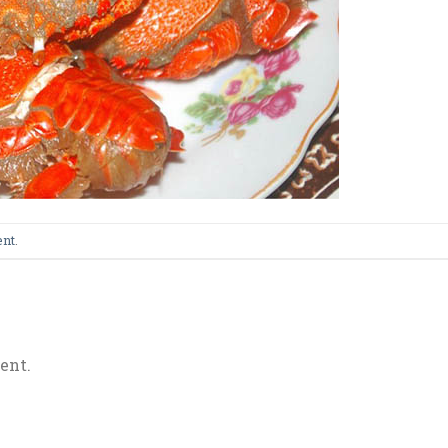
ent
.
ent.