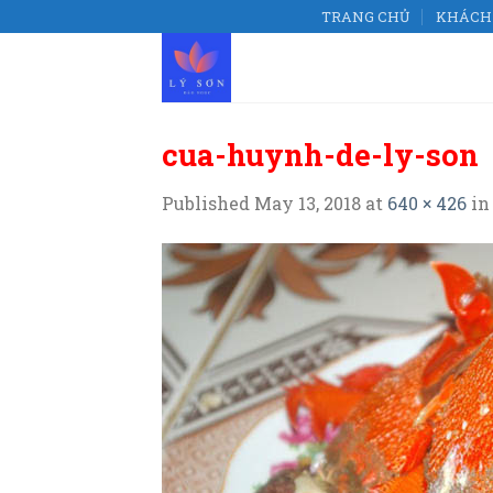
Skip
TRANG CHỦ
KHÁCH 
to
content
cua-huynh-de-ly-son
Published
May 13, 2018
at
640 × 426
i