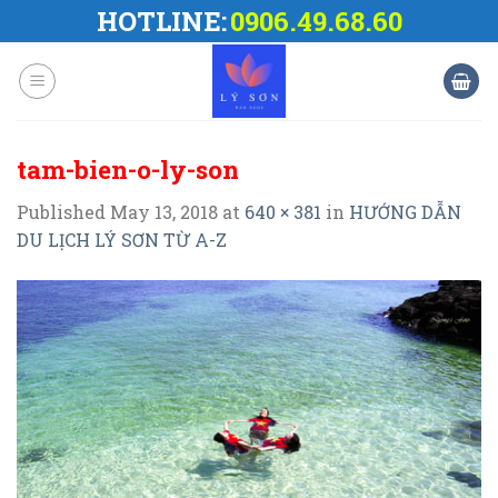
Skip
HOTLINE:
0906.49.68.60
to
content
tam-bien-o-ly-son
Published
May 13, 2018
at
640 × 381
in
HƯỚNG DẪN
DU LỊCH LÝ SƠN TỪ A-Z