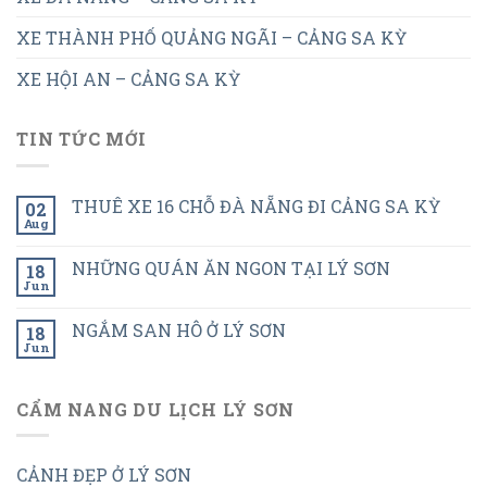
XE THÀNH PHỐ QUẢNG NGÃI – CẢNG SA KỲ
XE HỘI AN – CẢNG SA KỲ
TIN TỨC MỚI
THUÊ XE 16 CHỖ ĐÀ NẴNG ĐI CẢNG SA KỲ
02
Aug
NHỮNG QUÁN ĂN NGON TẠI LÝ SƠN
18
Jun
NGẮM SAN HÔ Ở LÝ SƠN
18
Jun
CẨM NANG DU LỊCH LÝ SƠN
CẢNH ĐẸP Ở LÝ SƠN