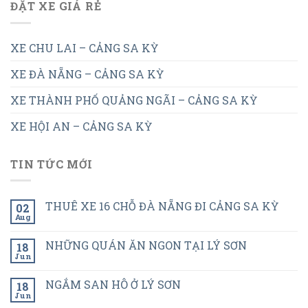
ĐẶT XE GIÁ RẺ
XE CHU LAI – CẢNG SA KỲ
XE ĐÀ NẴNG – CẢNG SA KỲ
XE THÀNH PHỐ QUẢNG NGÃI – CẢNG SA KỲ
XE HỘI AN – CẢNG SA KỲ
TIN TỨC MỚI
THUÊ XE 16 CHỖ ĐÀ NẴNG ĐI CẢNG SA KỲ
02
Aug
NHỮNG QUÁN ĂN NGON TẠI LÝ SƠN
18
Jun
NGẮM SAN HÔ Ở LÝ SƠN
18
Jun