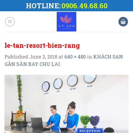
Skip
HOTLINE:
0906.49.68.60
to
content
le-tan-resort-bien-rang
Published
June 2, 2018
at
640 × 480
in
KHÁCH SẠN
GẦN SÂN BAY CHU LAI